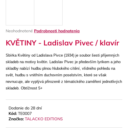
á
j
s
ť
Priemerné
Neohodnotené
Podrobnosti hodnotenia
?
hodnotenie
KVĚTINY - Ladislav Pivec / klavír
produktu
je
0,0
Sbírka Květiny od Ladislava Pivce (1934) je soubor šesti příjemných
z
skladeb na motivy květin. Ladislav Pivec je především lyrikem a jeho
5
HĽADAŤ
hviezdičiek.
skladby nabízí hudbu plnou hlubokého cítění, vlídného pohledu na
svět, hudbu s vnitřním duchovním poselstvím, které se však
nevnucuje, ale vyplývá přirozeně z tématického zaměření jednotlivých
skladeb. Obtížnost 5+
O
d
p
Dodanie do 28 dní
o
Kód:
TE0007
r
Značka:
TALACKO EDITIONS
ú