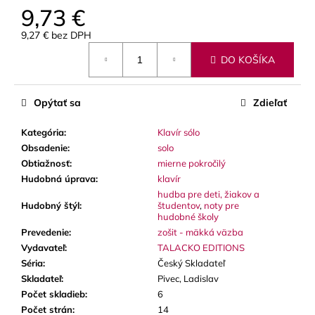
č
9,73 €
a
m
9,27 € bez DPH
e
Jednotková
DO KOŠÍKA
cena:
VANDOREN
JAVA
Opýtať sa
Zdieľať
RED
CUT
Kategória
:
Klavír sólo
PLÁTKY
Obsadenie
:
solo
NA
ALT
Obtiažnosť
:
mierne pokročilý
SAXOFÓN
Hudobná úprava
:
klavír
3,50
hudba pre deti, žiakov a
€
Hudobný štýl
:
študentov
,
noty pre
hudobné školy
Prevedenie
:
zošit - mäkká väzba
Vydavateľ
:
TALACKO EDITIONS
Séria
:
Český Skladateľ
Skladateľ
:
Pivec, Ladislav
Počet skladieb
:
6
Počet strán
:
14