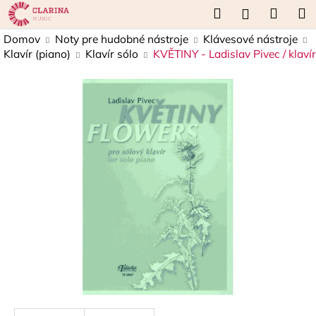
K
Prejsť
Hľadať
Náku
M
Prihláseni
na
o
obsah
Späť
Späť
košík
Domov
Noty pre hudobné nástroje
Klávesové nástroje
š
Klavír (piano)
Klavír sólo
KVĚTINY - Ladislav Pivec / klavír
í
Č
k
o
p
o
t
r
e
b
u
j
e
t
e
n