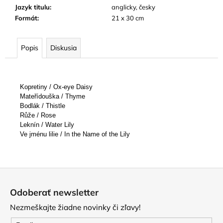
Jazyk titulu
:
anglicky, česky
Formát
:
21 x 30 cm
Popis
Diskusia
Kopretiny / Ox-eye Daisy
Mateřídouška / Thyme
Bodlák / Thistle
Růže / Rose
Leknín / Water Lily
Ve jménu lilie / In the Name of the Lily
Z
á
Odoberať newsletter
p
Nezmeškajte žiadne novinky či zľavy!
ä