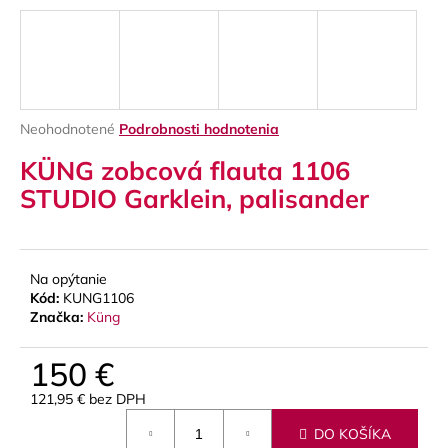
á
j
s
ť
?
Priemerné
Neohodnotené
Podrobnosti hodnotenia
hodnotenie
KÜNG zobcová flauta 1106
produktu
je
STUDIO Garklein, palisander
0,0
z
HĽADAŤ
5
hviezdičiek.
Na opýtanie
Kód:
KUNG1106
O
Značka:
Küng
d
p
150 €
o
121,95 € bez DPH
r
Jednotková
ú
DO KOŠÍKA
cena: