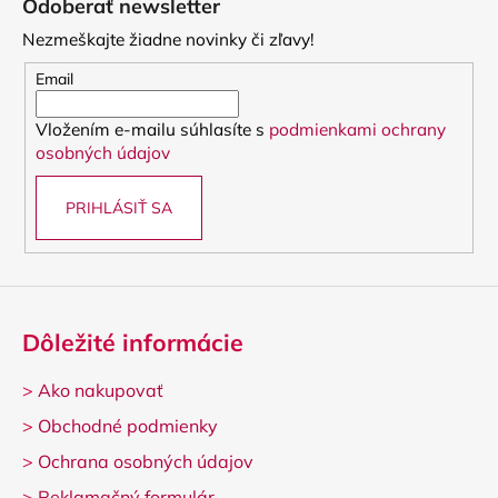
Odoberať newsletter
p
Nezmeškajte žiadne novinky či zľavy!
ä
t
Email
i
Vložením e-mailu súhlasíte s
podmienkami ochrany
e
osobných údajov
PRIHLÁSIŤ SA
Dôležité informácie
>
Ako nakupovať
>
Obchodné podmienky
>
Ochrana osobných údajov
>
Reklamačný formulár