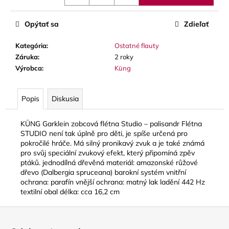
č
a
m
Opýtať sa
Zdieľať
e
Kategória
:
Ostatné flauty
Záruka
:
2 roky
THOMANN
Výrobca
:
Küng
FLOW-
BALL
3
Popis
Diskusia
€
KÜNG Garklein zobcová flétna Studio​ – palisandr Flétna
STUDIO není tak úplně pro děti, je spíše určená pro
pokročilé hráče. Má silný pronikavý zvuk a je také známá
pro svůj speciální zvukový efekt, který připomíná zpěv
ptáků. jednodílná dřevěná materiál: amazonské růžové
dřevo (Dalbergia spruceana) barokní systém vnitřní
ochrana: parafín vnější ochrana: matný lak ladění 442 Hz
textilní obal délka: cca 16,2 cm
Z
á