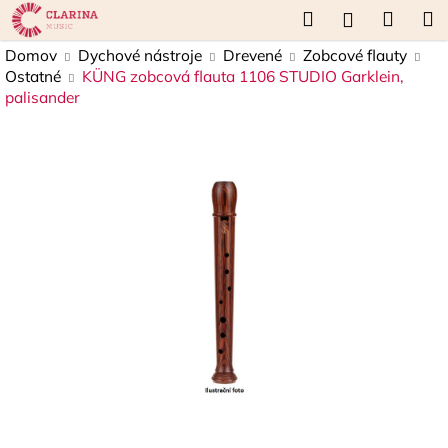
K
Prejsť
Hľadať
Náku
M
Prihláseni
na
o
obsah
Späť
Späť
košík
Domov
Dychové nástroje
Drevené
Zobcové flauty
š
Ostatné
KÜNG zobcová flauta 1106 STUDIO Garklein,
í
palisander
Č
k
o
p
o
t
r
e
b
u
j
e
t
e
n