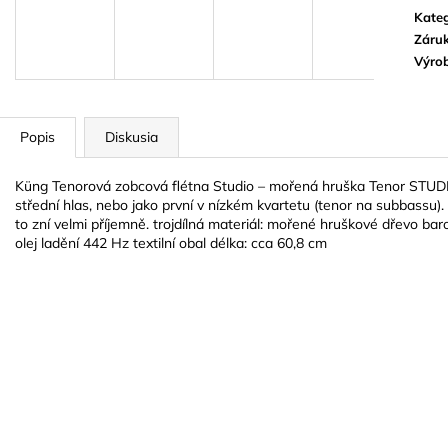
BLUE JUICE VALVE OIL - OLEJ NA
VANDOREN JAV
Kateg
PIESTY
NA ALT SAXOF
Záru
9,30 €
3,50 €
Výro
Popis
Diskusia
Küng Tenorová zobcová flétna Studio – mořená hruška Tenor STUDIO
střední hlas, nebo jako první v nízkém kvartetu (tenor na subbassu).
to zní velmi příjemně. trojdílná materiál: mořené hruškové dřevo bar
olej ladění 442 Hz textilní obal délka: cca 60,8 cm