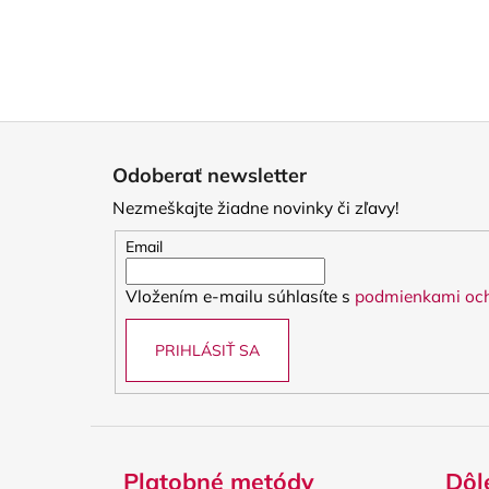
Z
á
Odoberať newsletter
p
Nezmeškajte žiadne novinky či zľavy!
ä
t
Email
i
Vložením e-mailu súhlasíte s
podmienkami och
e
PRIHLÁSIŤ SA
Platobné metódy
Dôl