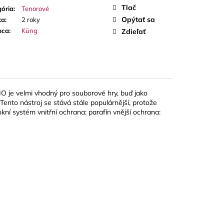
A RED CUT PLÁTKY
Tlač
ória
:
Tenorové
ÓN
Opýtať sa
ka
:
2 roky
bca
:
Küng
Zdieľať
 je velmi vhodný pro souborové hry, buď jako
 Tento nástroj se stává stále populárnější, protože
okní systém vnitřní ochrana: parafín vnější ochrana: