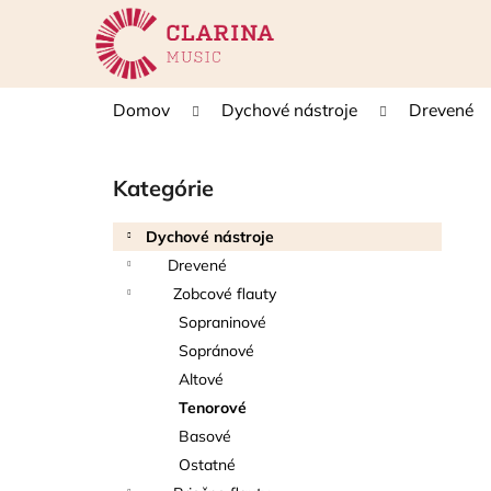
K
Prejsť
na
o
obsah
Späť
Späť
š
do
do
í
Domov
Dychové nástroje
Drevené
k
obchodu
obchodu
B
o
Kategórie
Preskočiť
č
kategórie
n
Dychové nástroje
ý
Drevené
p
Zobcové flauty
a
Sopraninové
n
Sopránové
e
Altové
l
Tenorové
Basové
Ostatné