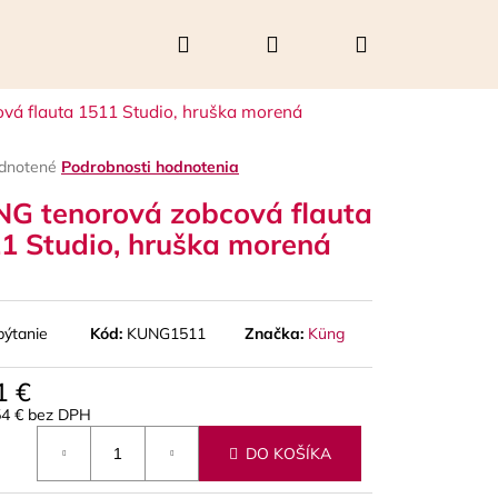
Hľadať
Prihlásenie
Nákupný
vá flauta 1511 Studio, hruška morená
košík
rné
dnotené
Podrobnosti hodnotenia
enie
G tenorová zobcová flauta
tu
1 Studio, hruška morená
čiek.
pýtanie
Kód:
KUNG1511
Značka:
Küng
1 €
54 € bez DPH
Nasledujúce
otková
DO KOŠÍKA