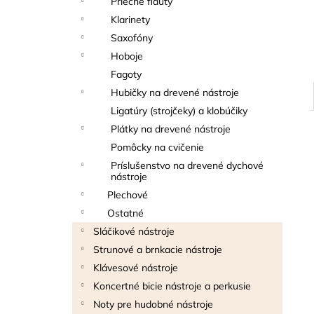
Priečne flauty
THOMANN FLOW-BALL
Klarinety
3 €
Saxofóny
Hoboje
Fagoty
Hubičky na drevené nástroje
Ligatúry (strojčeky) a klobúčiky
Plátky na drevené nástroje
Pomôcky na cvičenie
Príslušenstvo na drevené dychové
nástroje
Plechové
Ostatné
Sláčikové nástroje
Strunové a brnkacie nástroje
Klávesové nástroje
Koncertné bicie nástroje a perkusie
Noty pre hudobné nástroje