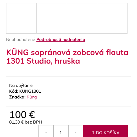
á
j
s
ť
?
Priemerné
Neohodnotené
Podrobnosti hodnotenia
hodnotenie
KÜNG sopránová zobcová flauta
produktu
je
1301 Studio, hruška
0,0
z
HĽADAŤ
5
hviezdičiek.
Na opýtanie
Kód:
KUNG1301
O
Značka:
Küng
d
p
100 €
o
81,30 € bez DPH
r
Jednotková
ú
DO KOŠÍKA
cena: