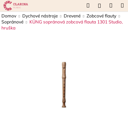
K
Prejsť
Hľadať
Náku
M
Prihláseni
na
o
obsah
Späť
Späť
košík
Domov
Dychové nástroje
Drevené
Zobcové flauty
š
Sopránové
KÜNG sopránová zobcová flauta 1301 Studio,
í
hruška
Č
k
o
p
o
t
r
e
b
u
j
e
t
e
n