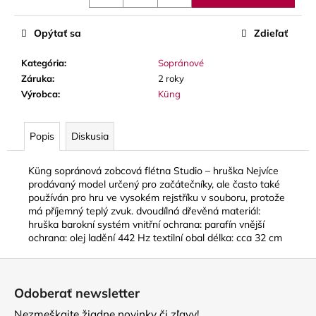
č
a
m
Opýtať sa
Zdieľať
e
Kategória
:
Sopránové
Záruka
:
2 roky
SOLEXA
Výrobca
:
Küng
-
OPIERKA
NA
Popis
Diskusia
ĽAVÚ
RUKU
NA
Küng sopránová zobcová flétna Studio – hruška Nejvíce
PRIEČNU
prodávaný model určený pro začátečníky, ale často také
FLAUTU
používán pro hru ve vysokém rejstříku v souboru, protože
(FINGERPORT)
má příjemný teplý zvuk. dvoudílná dřevěná materiál:
22
hruška barokní systém vnitřní ochrana: parafín vnější
€
ochrana: olej ladění 442 Hz textilní obal délka: cca 32 cm
Z
á
Odoberať newsletter
p
Nezmeškajte žiadne novinky či zľavy!