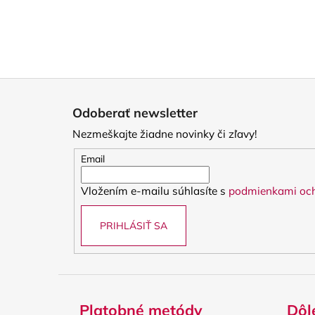
Z
á
Odoberať newsletter
p
Nezmeškajte žiadne novinky či zľavy!
ä
t
Email
i
Vložením e-mailu súhlasíte s
podmienkami och
e
PRIHLÁSIŤ SA
Platobné metódy
Dôl