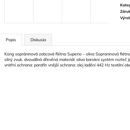
BLUE JUICE VALVE OIL - OLEJ NA
VANDOREN JAV
Kateg
PIESTY
NA ALT SAXOF
Záru
9,30 €
3,50 €
Výro
Popis
Diskusia
Küng sopráninová zobcová flétna Superio – oliva Sopraninová flétna
silný zvuk. dvoudílná dřevěná materiál: oliva barokní systém rozteč je
vnitřní ochrana: parafín vnější ochrana: olej ladění 442 Hz textilní ob