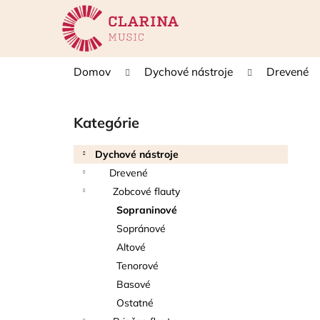
K
Prejsť
na
o
obsah
Späť
Späť
š
do
do
í
Domov
Dychové nástroje
Drevené
k
obchodu
obchodu
B
o
Kategórie
Preskočiť
č
kategórie
n
Dychové nástroje
ý
Drevené
p
Zobcové flauty
a
Sopraninové
n
Sopránové
e
Altové
l
Tenorové
Basové
Ostatné