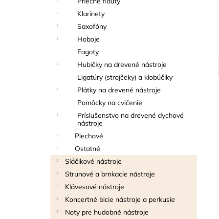
Priečne flauty
THOMANN FLOW-BALL
Klarinety
3 €
Saxofóny
Hoboje
Fagoty
Hubičky na drevené nástroje
Ligatúry (strojčeky) a klobúčiky
Plátky na drevené nástroje
Pomôcky na cvičenie
Príslušenstvo na drevené dychové
nástroje
Plechové
Ostatné
Sláčikové nástroje
Strunové a brnkacie nástroje
Klávesové nástroje
Koncertné bicie nástroje a perkusie
Noty pre hudobné nástroje