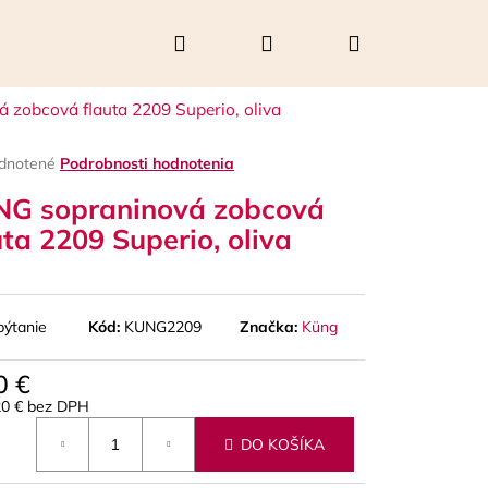
Hľadať
Prihlásenie
Nákupný
zobcová flauta 2209 Superio, oliva
košík
rné
dnotené
Podrobnosti hodnotenia
enie
G sopraninová zobcová
tu
uta 2209 Superio, oliva
čiek.
pýtanie
Kód:
KUNG2209
Značka:
Küng
0 €
20 € bez DPH
Nasledujúce
otková
DO KOŠÍKA