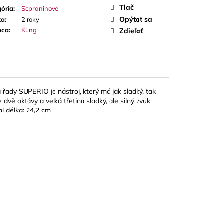
A RED CUT PLÁTKY
Tlač
ória
:
Sopraninové
ÓN
Opýtať sa
ka
:
2 roky
bca
:
Küng
Zdieľať
 řady SUPERIO je nástroj, který má jak sladký, tak
 dvě oktávy a velká třetina sladký, ale silný zvuk
al délka: 24,2 cm