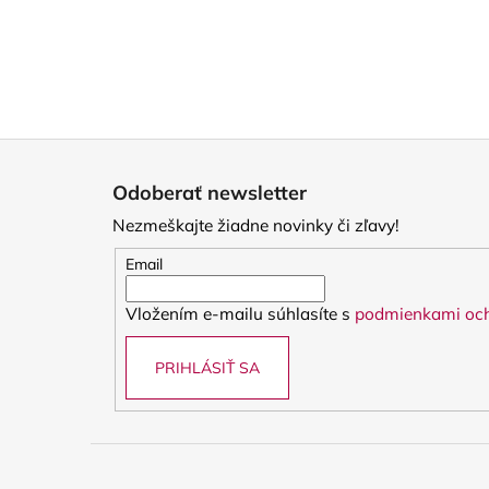
Z
á
Odoberať newsletter
p
Nezmeškajte žiadne novinky či zľavy!
ä
t
Email
i
Vložením e-mailu súhlasíte s
podmienkami och
e
PRIHLÁSIŤ SA