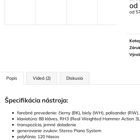
BLUE JUICE VALVE OIL - OLEJ NA
VANDOREN JAV
od
PIESTY
NA ALT SAXOF
od
57
9,30 €
3,50 €
Jedn
cena:
Kateg
Záru
Výro
Popis
Videá (2)
Diskusia
Špecifikácia nástroja:
farebné prevedenie: čierny (BK), biely (WH), palisander (RW)
klaviatúra: 88 kláves, RH3 (Real Weighted Hammer Action 3)
transpozícia, jemné doladenie
generovanie zvukov: Stereo Piano System
polyfónia: 120 hlasov