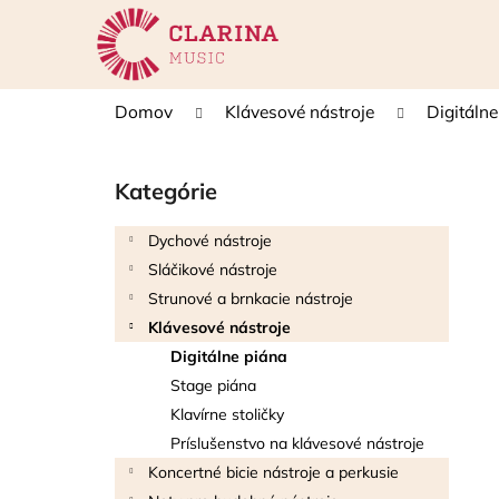
K
Prejsť
na
o
obsah
Späť
Späť
š
do
do
í
Domov
Klávesové nástroje
Digitálne
k
obchodu
obchodu
B
o
Kategórie
Preskočiť
č
kategórie
n
Dychové nástroje
ý
Sláčikové nástroje
p
Strunové a brnkacie nástroje
a
Klávesové nástroje
n
Digitálne piána
e
Stage piána
l
Klavírne stoličky
Príslušenstvo na klávesové nástroje
Koncertné bicie nástroje a perkusie