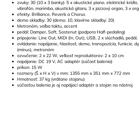
zvuky: 30 (10 x 3 banky): 5 x akustické piano, elektrické krídlo,
vibrafón, marimba, akustická gitara, 3 x jazzový organ, 3 x org
efekty: Brilliance, Reverb a Chorus
demo skladby: 30 (demo: 10, klavírne skladby: 20)
Metronóm, voľba taktu, accent
pedál: Damper, Soft, Sostenut (podpora Half-pedaling)
pripojenie: Line Out, MIDI (In, Out), USB, 2 x slúchadlá, pedál
ovládanie: napájanie, hlasitosť, demo, transpozícia, funkcie, dy
(mínus), metronóm
ozvučenie: 2 x 22 W, veľkosť reproduktorov: 2 x 10 cm
napájanie: DC 19 V, AC adaptér (súčasť balenia)
príkon: 15 W
rozmery (Š x H x V) v mm: 1355 mm x 351 mm x 772 mm
Hmotnosť: 37 kg (vrátane stojanu)
súčasťou balenia je aj napájací adaptér a stojan na nástroj