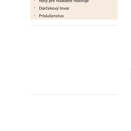
Noty pre hudobné nástroje
THOMANN FLOW-BALL
Darčekový tovar
3 €
Príslušenstvo