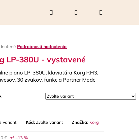
Hľadať
Prihlásenie
Nákupný
košík
rné
dnotené
Podrobnosti hodnotenia
enie
g LP-380U - vystavené
tu
álne piano LP-380U,
klaviatúra Korg RH3,
ávesov, 30 zvukov, funkcia Partner Mode
čiek.
A
Nasledujúce
e variant
Kód:
Zvoľte variant
Značka:
Korg
20 €
až –13 %