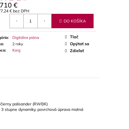
A RED CUT PLÁTKY
710 €
ÓN
7,24 €
bez DPH
otková
DO KOŠÍKA
Tlač
ória
:
Digitálne piána
Opýtať sa
ka
:
2 roky
bca
:
Korg
Zdieľať
, čierny palisander (RWBK)
, 3 stupne dynamiky, povrchová úprava matná