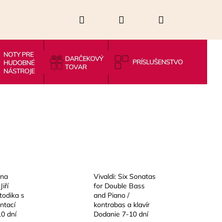
Hľadať
Prihlásenie
Nákupný
košík
 na
Vivaldi: Six Sonatas
iří
for Double Bass
Nasledujúce
odika s
and Piano /
ntací
kontrabas a klavír
0 dní
Dodanie 7-10 dní