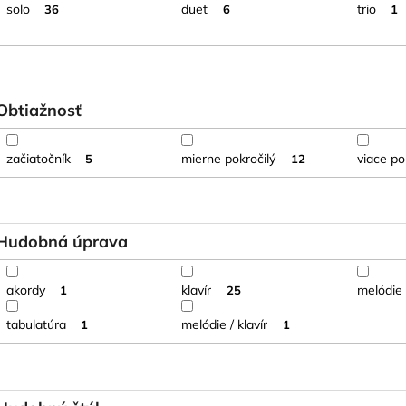
solo
duet
trio
36
6
1
Obtiažnosť
začiatočník
mierne pokročilý
viace po
5
12
Hudobná úprava
akordy
klavír
melódie
1
25
tabulatúra
melódie / klavír
1
1