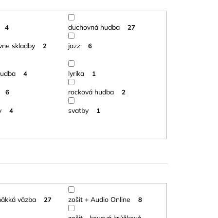
duchovná hudba
4
27
ívne skladby
jazz
2
6
hudba
lyrika
4
1
rocková hudba
6
2
y
svatby
4
1
mäkká väzba
zošit + Audio Online
27
8