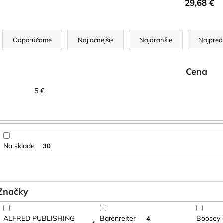
29,68 €
BLUE JUICE VALVE OIL - OLEJ NA
VANDOREN JAV
PIESTY
NA ALT SAXOF
9,30 €
3,50 €
R
a
Odporúčame
Najlacnejšie
Najdrahšie
Najpred
d
e
Cena
n
5
€
e
p
r
o
Na sklade
30
d
u
k
Značky
t
o
ALFRED PUBLISHING
Barenreiter
Boosey 
4
v
4