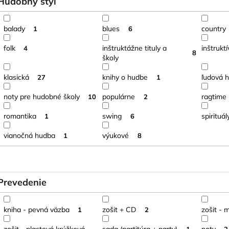
Hudobný štýl
balady
blues
country
1
6
folk
inštruktážne tituly a
inštrukt
4
8
školy
klasická
knihy o hudbe
ľudová 
27
1
noty pre hudobné školy
populárne
ragtime
10
2
romantika
swing
spirituál
1
6
vianočná hudba
výukové
1
8
Prevedenie
kniha - pevná väzba
zošit + CD
zošit - 
1
2