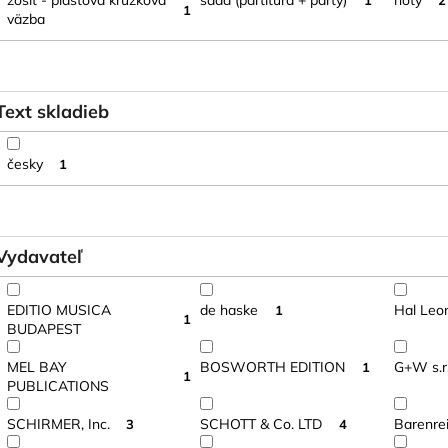
zošit - plastová krúžková
sada (partitúra + party)
noty
1
2
1
väzba
Text skladieb
česky
1
Vydavateľ
EDITIO MUSICA
de haske
Hal Leo
1
1
BUDAPEST
MEL BAY
BOSWORTH EDITION
G+W s.r.
1
1
PUBLICATIONS
SCHIRMER, Inc.
SCHOTT & Co. LTD
Barenrei
3
4