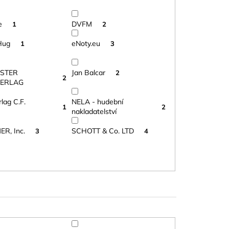
ke
DVFM
1
2
 Hug
eNoty.eu
1
3
STER
Jan Balcar
2
2
VERLAG
lag C.F.
NELA - hudební
1
2
t
nakladatelství
R, Inc.
SCHOTT & Co. LTD
3
4