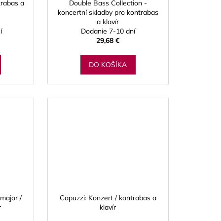
rabas a
Double Bass Collection -
koncertní skladby pro kontrabas
a klavír
í
Dodanie 7-10 dní
29,68 €
DO KOŠÍKA
major /
Capuzzi: Konzert / kontrabas a
r
klavír