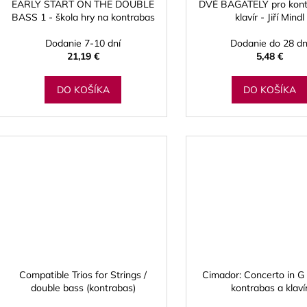
d
EARLY START ON THE DOUBLE
DVĚ BAGATELY pro kont
BASS 1 - škola hry na kontrabas
klavír - Jiří Mindl
u
k
Dodanie 7-10 dní
Dodanie do 28 dn
t
21,19 €
5,48 €
o
DO KOŠÍKA
DO KOŠÍKA
v
Compatible Trios for Strings /
Cimador: Concerto in G 
double bass (kontrabas)
kontrabas a klaví