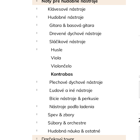
Noty pre hudobné nástroje
THOMANN FLOW-BALL
l
Klávesové nástroje
3 €
Hudobné nástroje
Gitara & basová gitara
Drevené dychové nástroje
Sláčikové nástroje
Husle
i
Viola
Violončelo
Kontrabas
Plechové dychové nástroje
Ľudové a iné nástroje
Bicie nástroje & perkusie
Nástroje podľa ladenia
Spev & zbory
Súbory & orchestre
Hudobná náuka & ostatné
Darčekový tovar