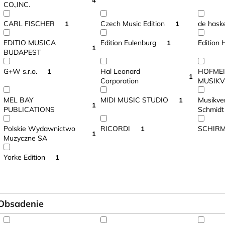
CO.,INC.
CARL FISCHER
Czech Music Edition
de has
1
1
EDITIO MUSICA
Edition Eulenburg
Edition
1
1
BUDAPEST
G+W s.r.o.
Hal Leonard
HOFMEI
1
1
Corporation
MUSIK
MEL BAY
MIDI MUSIC STUDIO
Musikver
1
1
PUBLICATIONS
Schmid
Polskie Wydawnictwo
RICORDI
SCHIRME
1
1
Muzyczne SA
Yorke Edition
1
Obsadenie