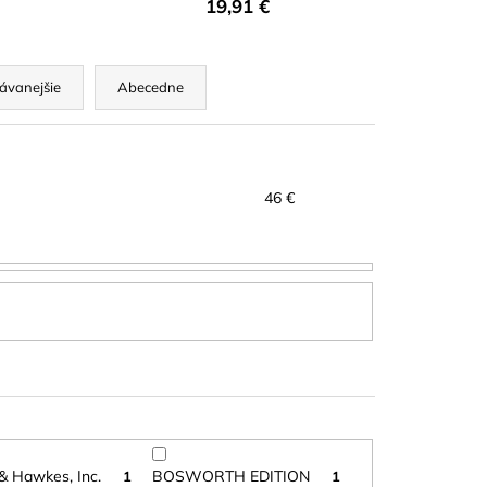
19,91 €
A RED CUT PLÁTKY
ÓN
ávanejšie
Abecedne
46
€
& Hawkes, Inc.
BOSWORTH EDITION
1
1