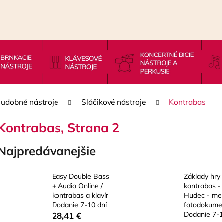
Čo potrebujete nájsť?
HĽADAŤ
udobné nástroje
Sláčikové nástroje
Kontrabas
Kontrabas
, Strana 2
Odporúčame
Najpredávanejšie
Easy Double Bass
Základy hry
+ Audio Online /
kontrabas - J
kontrabas a klavír
Hudec - met
Dodanie 7-10 dní
fotodokume
Dodanie 7-1
28,41 €