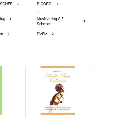
ISCHER
RICORDI
1
1
Hug
Musikverlag C.F.
1
1
Schmidt
ar
DVFM
2
2