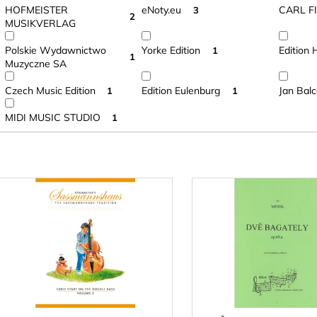
HOFMEISTER
eNoty.eu
CARL F
3
2
MUSIKVERLAG
Polskie Wydawnictwo
Yorke Edition
Edition 
1
1
Muzyczne SA
Czech Music Edition
Edition Eulenburg
Jan Balc
1
1
MIDI MUSIC STUDIO
1
V
ý
p
s
p
r
o