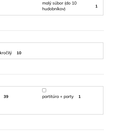
malý súbor (do 10
1
hudobníkov)
kročilý
10
partitúra + party
39
1