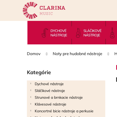
K
Prejsť
na
o
obsah
Späť
Späť
š
do
do
í
k
obchodu
obchodu
Domov
Noty pre hudobné nástroje
H
B
o
Kategórie
Preskočiť
č
kategórie
n
Dychové nástroje
ý
Sláčikové nástroje
p
Strunové a brnkacie nástroje
a
Klávesové nástroje
n
Koncertné bicie nástroje a perkusie
e