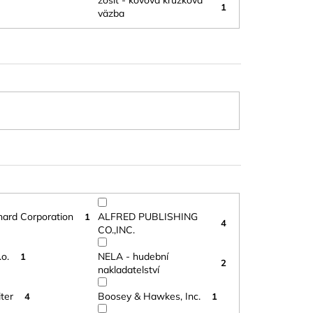
zošit - kovová krúžková
1
väzba
nard Corporation
ALFRED PUBLISHING
1
4
CO.,INC.
o.
NELA - hudební
1
2
nakladatelství
ter
Boosey & Hawkes, Inc.
4
1