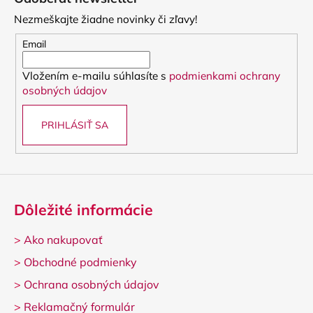
p
Nezmeškajte žiadne novinky či zľavy!
ä
t
Email
i
Vložením e-mailu súhlasíte s
podmienkami ochrany
e
osobných údajov
PRIHLÁSIŤ SA
Dôležité informácie
>
Ako nakupovať
>
Obchodné podmienky
>
Ochrana osobných údajov
>
Reklamačný formulár