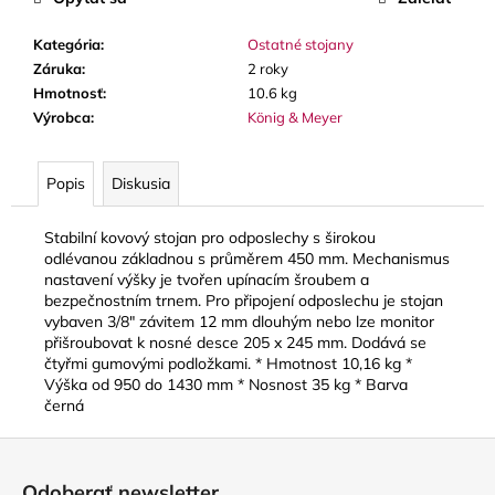
č
a
Kategória
:
Ostatné stojany
m
Záruka
:
2 roky
e
Hmotnosť
:
10.6 kg
Výrobca
:
König & Meyer
VANDOREN
V21
PLÁTKY
Popis
Diskusia
NA
ALT
SAXOFÓN
Stabilní kovový stojan pro odposlechy s širokou
odlévanou základnou s průměrem 450 mm. Mechanismus
3,80
nastavení výšky je tvořen upínacím šroubem a
€
bezpečnostním trnem. Pro připojení odposlechu je stojan
vybaven 3/8" závitem 12 mm dlouhým nebo lze monitor
přišroubovat k nosné desce 205 x 245 mm. Dodává se
čtyřmi gumovými podložkami. * Hmotnost 10,16 kg *
Výška od 950 do 1430 mm * Nosnost 35 kg * Barva
černá
Z
á
Odoberať newsletter