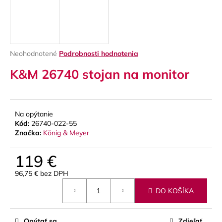
á
j
s
ť
Priemerné
Neohodnotené
Podrobnosti hodnotenia
?
hodnotenie
K&M 26740 stojan na monitor
produktu
je
0,0
z
5
Na opýtanie
HĽADAŤ
hviezdičiek.
Kód:
26740-022-55
Značka:
König & Meyer
119 €
O
d
96,75 € bez DPH
p
Jednotková
o
DO KOŠÍKA
cena:
r
ú
Opýtať sa
Zdieľať