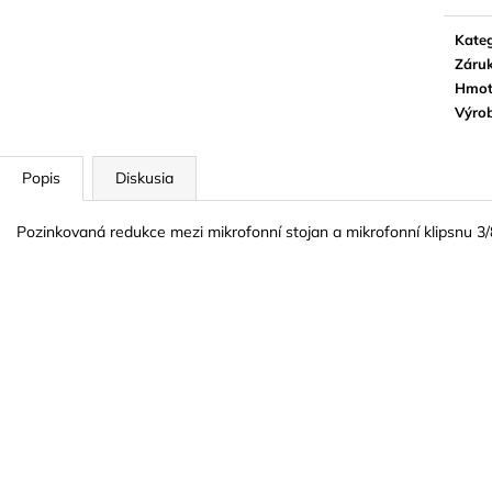
BLUE JUICE VALVE OIL - OLEJ NA
VANDOREN JAV
PIESTY
NA ALT SAXOF
Kateg
9,30 €
3,50 €
Záru
Hmot
Výro
Popis
Diskusia
Pozinkovaná redukce mezi mikrofonní stojan a mikrofonní klipsnu 3/8