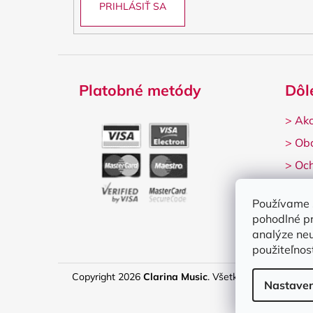
PRIHLÁSIŤ SA
Platobné metódy
Dôl
>
Ako
>
Ob
>
Och
>
Rek
Používame 
pohodlné p
analýze neu
použiteľnos
Copyright 2026
Clarina Music
. Všetky práva vyhrade
Nastaven