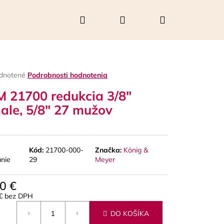
Hľadať
Prihlásenie
Nákupný
košík
rné
dnotené
Podrobnosti hodnotenia
enie
 21700 redukcia 3/8"
tu
ale, 5/8" 27 mužov
čiek.
Kód:
21700-000-
Značka:
König &
anie
29
Meyer
0 €
Nasledujúce
 € bez DPH
otková
DO KOŠÍKA