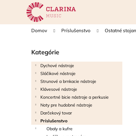
K
Prejsť
na
o
obsah
Späť
Späť
š
do
do
í
Domov
Príslušenstvo
Ostatné stoja
k
obchodu
obchodu
B
o
Kategórie
Preskočiť
č
kategórie
n
Dychové nástroje
ý
Sláčikové nástroje
p
Strunové a brnkacie nástroje
a
Klávesové nástroje
n
Koncertné bicie nástroje a perkusie
e
Noty pre hudobné nástroje
l
Darčekový tovar
Príslušenstvo
Obaly a kufre