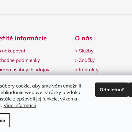
ežité informácie
O nás
 nakupovať
>
Služby
chodné podmienky
>
Značky
rana osobných údajov
>
Kontakty
lamačný formulár
súbory cookie, aby sme vám umožnili
Odmietnuť
rehliadanie webovej stránky a vďaka
stále zlepšovali jej funkcie, výkon a
ť.
Viac informácií
né.
Upraviť nastavenie cookies
ie