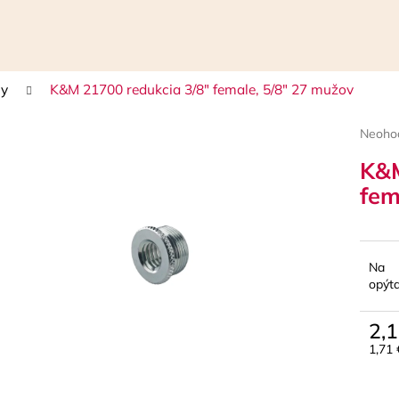
ny
K&M 21700 redukcia 3/8" female, 5/8" 27 mužov
Čo potrebujete nájsť?
Prieme
Neoho
hodnot
K&M
HĽADAŤ
produk
je
fem
0,0
z
5
Odporúčame
hviezdi
Na
opýt
2,1
1,71
Jedn
cena: