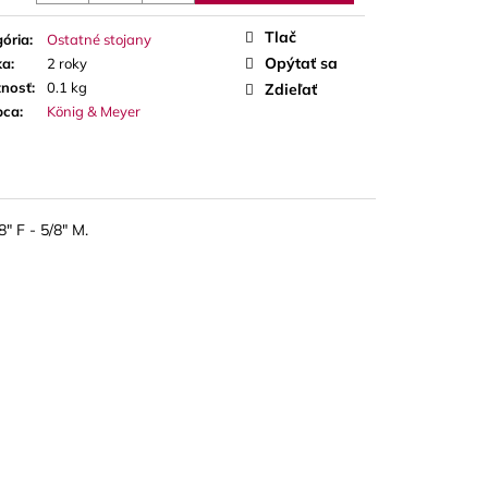
A RED CUT PLÁTKY
ÓN
Tlač
ória
:
Ostatné stojany
Opýtať sa
ka
:
2 roky
nosť
:
0.1 kg
Zdieľať
bca
:
König & Meyer
" F - 5/8" M.