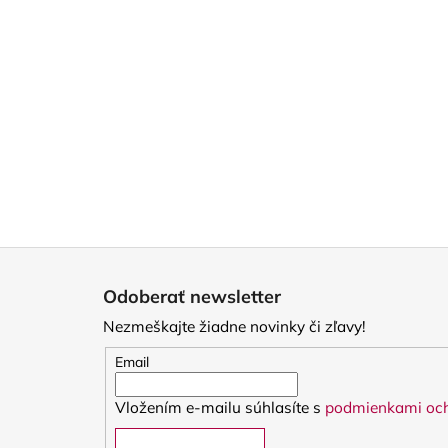
Z
á
Odoberať newsletter
p
Nezmeškajte žiadne novinky či zľavy!
ä
t
Email
i
Vložením e-mailu súhlasíte s
podmienkami och
e