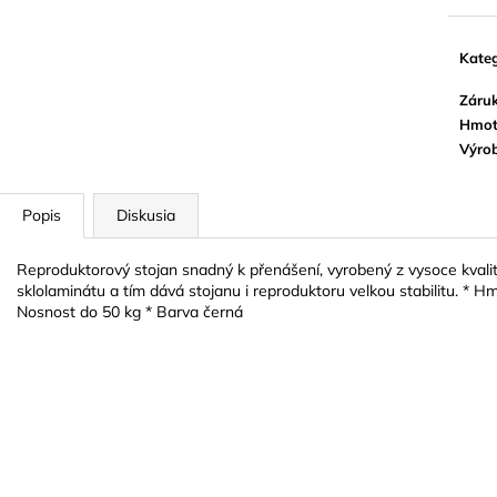
BLUE JUICE VALVE OIL - OLEJ NA
VANDOREN JAV
PIESTY
NA ALT SAXOF
9,30 €
3,50 €
Kateg
Záru
Hmot
Výro
Popis
Diskusia
Reproduktorový stojan snadný k přenášení, vyrobený z vysoce kvalit
sklolaminátu a tím dává stojanu i reproduktoru velkou stabilitu. *
Nosnost do 50 kg * Barva černá