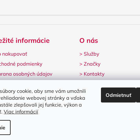
ežité informácie
O nás
 nakupovať
>
Služby
chodné podmienky
>
Značky
rana osobných údajov
>
Kontakty
lamačný formulár
súbory cookie, aby sme vám umožnili
Odmietnuť
rehliadanie webovej stránky a vďaka
stále zlepšovali jej funkcie, výkon a
ť.
Viac informácií
né.
Upraviť nastavenie cookies
ie