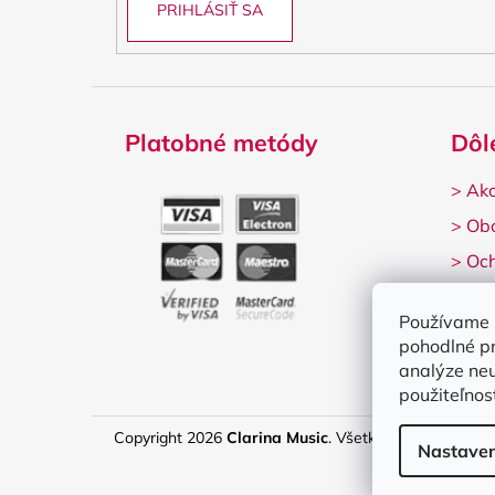
PRIHLÁSIŤ SA
Platobné metódy
Dôl
>
Ako
>
Ob
>
Och
>
Rek
Používame 
pohodlné p
analýze neu
použiteľnos
Copyright 2026
Clarina Music
. Všetky práva vyhrade
Nastaven