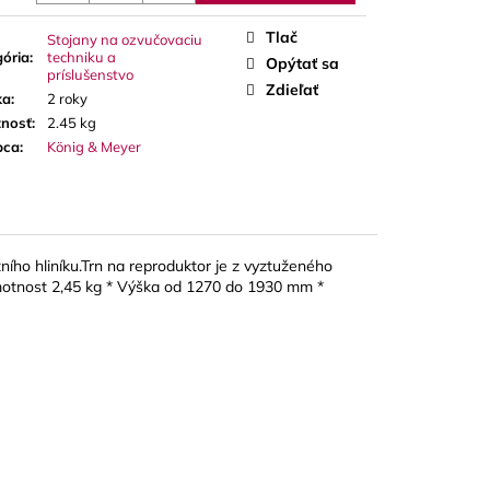
A RED CUT PLÁTKY
ÓN
Tlač
Stojany na ozvučovaciu
ória
:
techniku a
Opýtať sa
príslušenstvo
Zdieľať
ka
:
2 roky
nosť
:
2.45 kg
bca
:
König & Meyer
ního hliníku.Trn na reproduktor je z vyztuženého
 Hmotnost 2,45 kg * Výška od 1270 do 1930 mm *