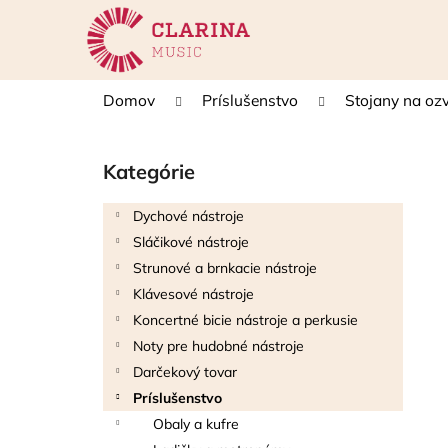
K
Prejsť
na
o
obsah
Späť
Späť
š
do
do
í
Domov
Príslušenstvo
Stojany na ozv
k
obchodu
obchodu
B
o
Kategórie
Preskočiť
č
kategórie
n
Dychové nástroje
ý
Sláčikové nástroje
p
Strunové a brnkacie nástroje
a
Klávesové nástroje
n
Koncertné bicie nástroje a perkusie
e
Noty pre hudobné nástroje
l
Darčekový tovar
Príslušenstvo
Obaly a kufre