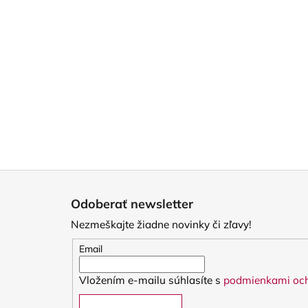
Z
á
Odoberať newsletter
p
Nezmeškajte žiadne novinky či zľavy!
ä
t
Email
i
Vložením e-mailu súhlasíte s
podmienkami och
e