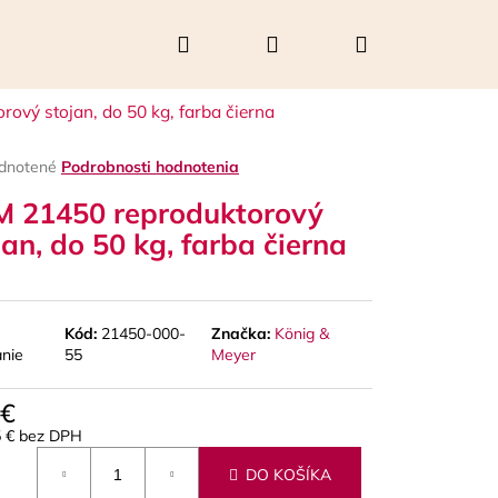
Hľadať
Prihlásenie
Nákupný
ový stojan, do 50 kg, farba čierna
košík
rné
dnotené
Podrobnosti hodnotenia
enie
 21450 reproduktorový
tu
jan, do 50 kg, farba čierna
čiek.
Kód:
21450-000-
Značka:
König &
anie
55
Meyer
 €
Nasledujúce
5 € bez DPH
otková
DO KOŠÍKA