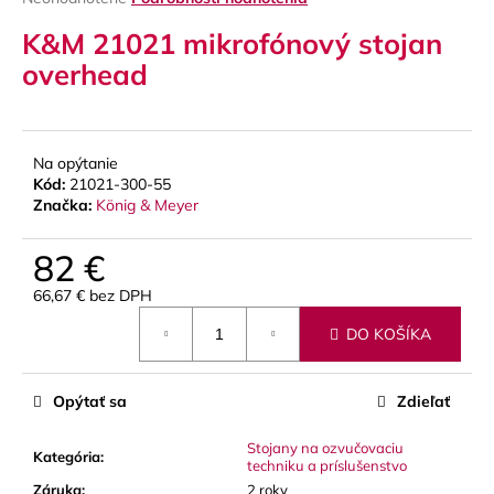
hodnotenie
á
K&M 21021 mikrofónový stojan
produktu
j
je
overhead
s
0,0
z
ť
5
?
hviezdičiek.
Na opýtanie
Kód:
21021-300-55
Značka:
König & Meyer
HĽADAŤ
82 €
66,67 € bez DPH
Jednotková
DO KOŠÍKA
cena:
O
d
p
Opýtať sa
Zdieľať
o
r
Stojany na ozvučovaciu
Kategória
:
techniku a príslušenstvo
ú
Záruka
:
2 roky