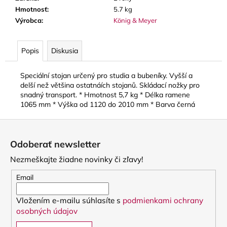
č
Hmotnosť
:
5.7 kg
a
Výrobca
:
König & Meyer
m
e
Popis
Diskusia
SOLEXA
-
Speciální stojan určený pro studia a bubeníky. Vyšší a
OPIERKA
delší než většina ostatnáích stojanů. Skládací nožky pro
NA
snadný transport. * Hmotnost 5,7 kg * Délka ramene
ĽAVÚ
1065 mm * Výška od 1120 do 2010 mm * Barva černá
RUKU
NA
Z
PRIEČNU
FLAUTU
á
(FINGERPORT)
Odoberať newsletter
p
22
Nezmeškajte žiadne novinky či zľavy!
ä
€
t
Email
i
Vložením e-mailu súhlasíte s
podmienkami ochrany
e
osobných údajov