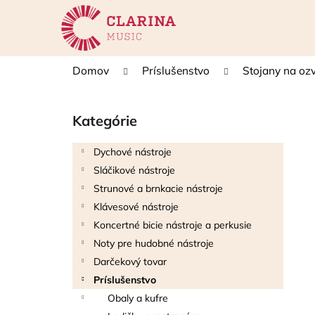
K
Prejsť
na
o
obsah
Späť
Späť
š
do
do
í
Domov
Príslušenstvo
Stojany na ozv
k
obchodu
obchodu
B
o
Kategórie
Preskočiť
č
kategórie
n
Dychové nástroje
ý
Sláčikové nástroje
p
Strunové a brnkacie nástroje
a
Klávesové nástroje
n
Koncertné bicie nástroje a perkusie
e
Noty pre hudobné nástroje
l
Darčekový tovar
Príslušenstvo
Obaly a kufre