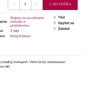
otková
A RED CUT PLÁTKY
DO KOŠÍKA
ÓN
Tlač
Stojany na ozvučovaciu
ória
:
techniku a
Opýtať sa
príslušenstvo
Zdieľať
ka
:
2 roky
bca
:
König & Meyer
 a snadný transport. Velmi tichý nastavovací
a nikl