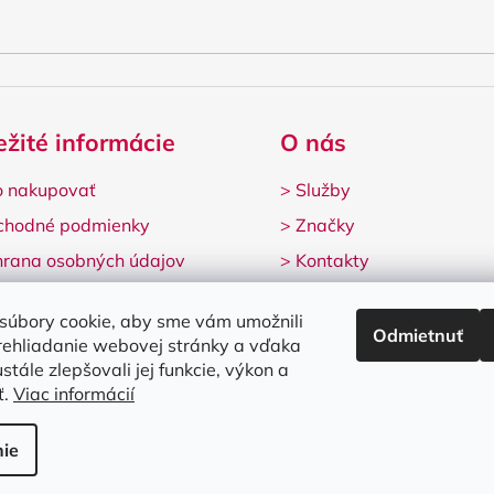
ežité informácie
O nás
 nakupovať
>
Služby
chodné podmienky
>
Značky
rana osobných údajov
>
Kontakty
lamačný formulár
súbory cookie, aby sme vám umožnili
Odmietnuť
rehliadanie webovej stránky a vďaka
stále zlepšovali jej funkcie, výkon a
ť.
Viac informácií
né.
Upraviť nastavenie cookies
ie