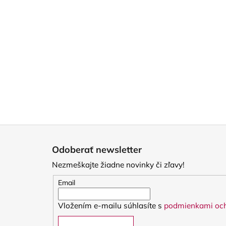
Z
á
Odoberať newsletter
p
Nezmeškajte žiadne novinky či zľavy!
ä
t
Email
i
Vložením e-mailu súhlasíte s
podmienkami och
e