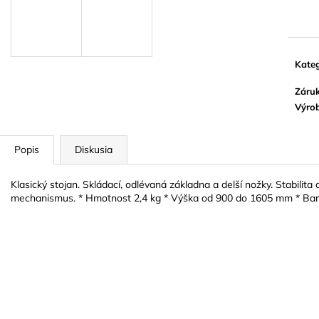
Jedn
BLUE JUICE VALVE OIL - OLEJ NA
VANDOREN JAV
cena:
PIESTY
NA ALT SAXOF
9,30 €
3,50 €
Kateg
Záru
Výro
Popis
Diskusia
Klasický stojan. Skládací, odlévaná základna a delší nožky. Stabilita
mechanismus. * Hmotnost 2,4 kg * Výška od 900 do 1605 mm * Barv