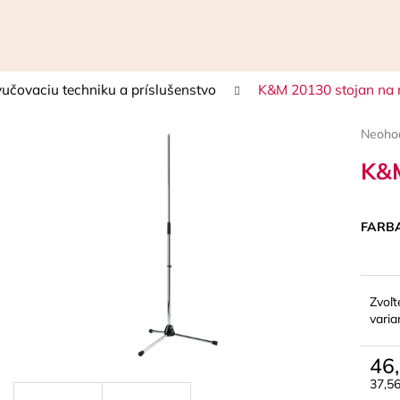
učovaciu techniku a príslušenstvo
K&M 20130 stojan na 
Čo potrebujete nájsť?
Prieme
Neoho
hodnot
K&M
HĽADAŤ
produk
je
0,0
z
FARB
5
Odporúčame
hviezdi
Zvoľt
varia
46
37,5