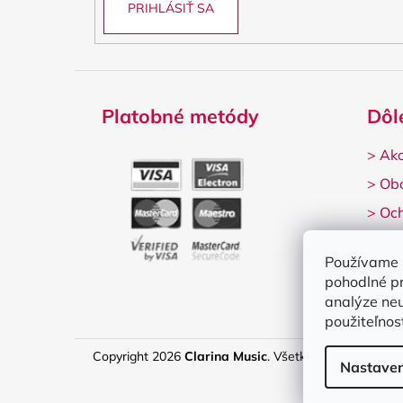
PRIHLÁSIŤ SA
Platobné metódy
Dôl
>
Ako
>
Ob
>
Och
>
Rek
Používame 
pohodlné p
analýze neu
použiteľnos
Copyright 2026
Clarina Music
. Všetky práva vyhrade
Nastaven