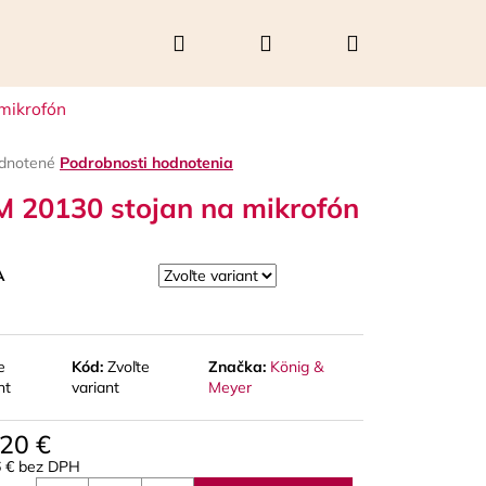
Hľadať
Prihlásenie
Nákupný
mikrofón
košík
rné
dnotené
Podrobnosti hodnotenia
enie
 20130 stojan na mikrofón
tu
A
čiek.
e
Kód:
Zvoľte
Značka:
König &
nt
variant
Meyer
Nasledujúce
,20 €
6 € bez DPH