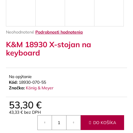
á
j
s
ť
Priemerné
Neohodnotené
Podrobnosti hodnotenia
?
hodnotenie
K&M 18930 X-stojan na
produktu
je
keyboard
0,0
z
5
HĽADAŤ
hviezdičiek.
Na opýtanie
Kód:
18930-070-55
Značka:
König & Meyer
O
d
53,30 €
p
43,33 € bez DPH
o
Jednotková
r
DO KOŠÍKA
cena:
ú