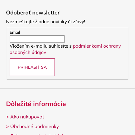
Z
á
Odoberať newsletter
p
Nezmeškajte žiadne novinky či zľavy!
ä
t
Email
i
Vložením e-mailu súhlasíte s
podmienkami ochrany
e
osobných údajov
PRIHLÁSIŤ SA
Dôležité informácie
>
Ako nakupovať
>
Obchodné podmienky