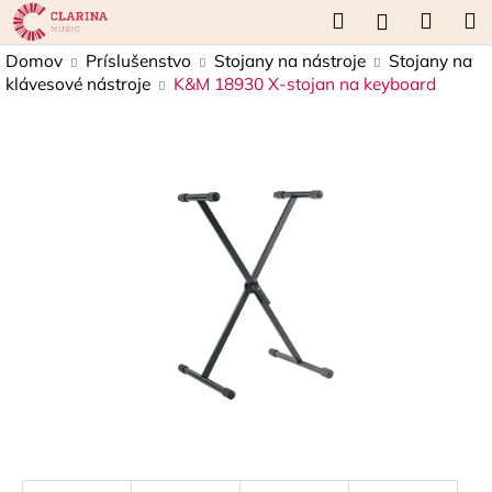
K
Prejsť
Hľadať
Náku
M
Prihláseni
na
o
obsah
Späť
Späť
košík
Domov
Príslušenstvo
Stojany na nástroje
Stojany na
š
klávesové nástroje
K&M 18930 X-stojan na keyboard
í
Č
k
o
p
o
t
r
e
b
u
j
e
t
e
n