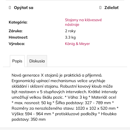
č
a
Opýtať sa
Zdieľať
m
e
Stojany na klávesové
Kategória
:
nástroje
Záruka
:
2 roky
STAGG
Hmotnosť
:
3.3 kg
BATON
Výrobca
:
König & Meyer
BOX
PUZDRO
NA
Popis
Diskusia
DIRIGENTSKÚ
TAKTOVKU
16
Nová generace X stojanů je praktická a příjemná.
€
Ergonomický upínací mechanismus velice urychluje
skládání i sklízení stojanu. Robustní kovový kloub může
být nastaven v 5 stupňových intervalech. Krátké intervaly
umožňují velkou škálu pozic. * Váha: 3 kg * Materiál: ocel
* max. nosnost: 50 kg * Šířka podstavy: 327 - 789 mm *
Rozměry za nerozloženého stavu: 1020 x 102 x 520 mm *
Výška: 594 - 964 mm * protiskluzové podložky * Hloubka
podstavy: 350 mm