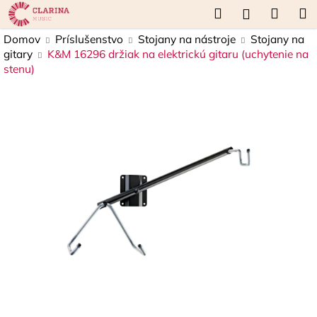
K
Prejsť
Hľadať
Náku
M
Prihláseni
na
o
obsah
Späť
Späť
košík
Domov
Príslušenstvo
Stojany na nástroje
Stojany na
š
gitary
K&M 16296 držiak na elektrickú gitaru (uchytenie na
í
stenu)
Č
k
o
p
o
t
r
e
b
u
j
e
t
e
n