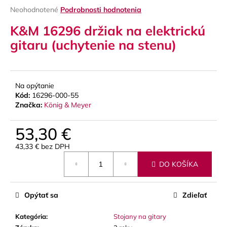
Priemerné
Neohodnotené
Podrobnosti hodnotenia
á
hodnotenie
j
K&M 16296 držiak na elektrickú
produktu
s
je
gitaru (uchytenie na stenu)
0,0
ť
z
?
5
hviezdičiek.
Na opýtanie
Kód:
16296-000-55
Značka:
König & Meyer
HĽADAŤ
53,30 €
43,33 € bez DPH
Jednotková
O
DO KOŠÍKA
cena:
d
p
o
Opýtať sa
Zdieľať
r
ú
Kategória
:
Stojany na gitary