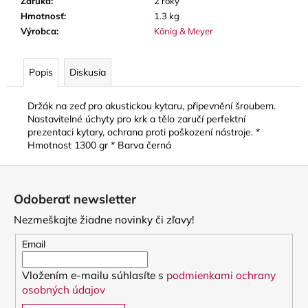
č
Záruka
:
2 roky
a
Hmotnosť
:
1.3 kg
m
Výrobca
:
König & Meyer
e
Popis
Diskusia
BLUE
JUICE
Držák na zeď pro akustickou kytaru, připevnění šroubem.
VALVE
Nastavitelné úchyty pro krk a tělo zaručí perfektní
OIL
prezentaci kytary, ochrana proti poškození nástroje. *
-
Hmotnost 1300 gr * Barva černá
OLEJ
NA
PIESTY
Z
á
9,30
Odoberať newsletter
€
p
Nezmeškajte žiadne novinky či zľavy!
ä
t
Email
i
Vložením e-mailu súhlasíte s
podmienkami ochrany
e
osobných údajov