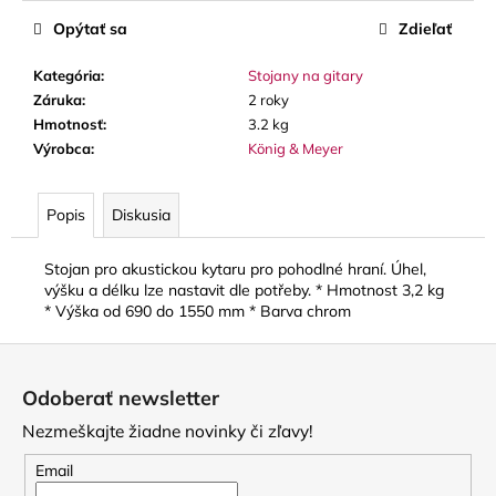
č
a
Opýtať sa
Zdieľať
m
e
Kategória
:
Stojany na gitary
Záruka
:
2 roky
Hmotnosť
:
3.2 kg
THOMANN
Výrobca
:
König & Meyer
FLOW-
BALL
3
Popis
Diskusia
€
Stojan pro akustickou kytaru pro pohodlné hraní. Úhel,
výšku a délku lze nastavit dle potřeby. * Hmotnost 3,2 kg
* Výška od 690 do 1550 mm * Barva chrom
Z
á
Odoberať newsletter
p
Nezmeškajte žiadne novinky či zľavy!
ä
t
Email