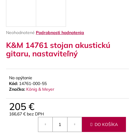
á
j
s
ť
Priemerné
Neohodnotené
Podrobnosti hodnotenia
?
hodnotenie
K&M 14761 stojan akustickú
produktu
je
gitaru, nastaviteľný
0,0
z
5
HĽADAŤ
hviezdičiek.
Na opýtanie
Kód:
14761-000-55
Značka:
König & Meyer
O
d
205 €
p
166,67 € bez DPH
o
Jednotková
r
DO KOŠÍKA
cena:
ú