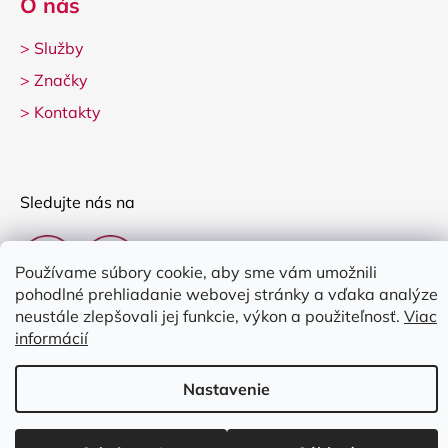
O nás
>
Služby
>
Značky
>
Kontakty
Sledujte nás na
Používame súbory cookie, aby sme vám umožnili
pohodlné prehliadanie webovej stránky a vďaka analýze
neustále zlepšovali jej funkcie, výkon a použiteľnosť.
Viac
informácií
Vytvoril Shoptet
Nastavenie
Copyright 2026
Clarina Music
. Všetky práva vyhradené.
Upraviť
nastavenie cookies