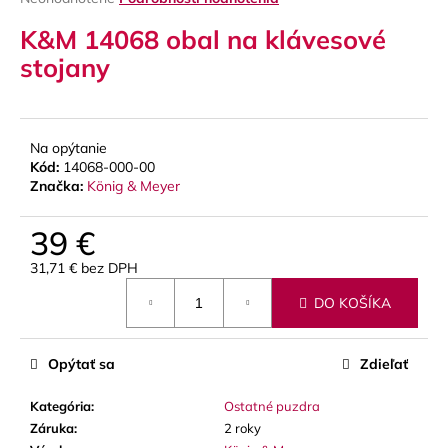
hodnotenie
á
K&M 14068 obal na klávesové
produktu
j
je
stojany
s
0,0
z
ť
5
?
hviezdičiek.
Na opýtanie
Kód:
14068-000-00
Značka:
König & Meyer
HĽADAŤ
39 €
31,71 € bez DPH
Jednotková
DO KOŠÍKA
cena:
O
d
p
Opýtať sa
Zdieľať
o
r
Kategória
:
Ostatné puzdra
ú
Záruka
:
2 roky