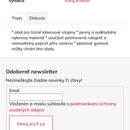
č
Výrobca
:
König & Meyer
a
m
Popis
Diskusia
e
* obal pro tůzné klávesové stojany * pevný a voděodolný
BLUE
nylonový materiál * součástí polstrovené rukojetě a
JUICE
nastavitelný popruh přes rameno * plastové gumové
VALVE
nožky chrání dno obalu
OIL
-
Z
OLEJ
NA
á
Odoberať newsletter
PIESTY
p
9,30
Nezmeškajte žiadne novinky či zľavy!
ä
€
t
Email
i
Vložením e-mailu súhlasíte s
podmienkami ochrany
e
osobných údajov
PRIHLÁSIŤ SA