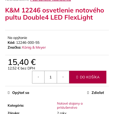
hodnotenie
á
K&M 12246 osvetlenie notového
produktu
j
je
pultu Double4 LED FlexLight
s
0,0
z
ť
5
?
hviezdičiek.
Na opýtanie
Kód:
12246-000-55
Značka:
König & Meyer
HĽADAŤ
15,40 €
12,52 € bez DPH
Jednotková
DO KOŠÍKA
cena:
O
d
p
Opýtať sa
Zdieľať
o
r
Notové stojany a
Kategória
:
príslušenstvo
ú
Záruka
:
2 roky