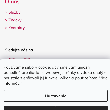
O nás
>
Služby
>
Značky
>
Kontakty
Sledujte nás na
Používame súbory cookie, aby sme vám umožnili
pohodlné prehliadanie webovej stránky a vďaka analýze
neustále zlepšovali jej funkcie, výkon a použiteľnosť.
Viac
informácií
Vytvoril Shoptet
Nastavenie
Copyright 2026
Clarina Music
. Všetky práva vyhradené.
Upraviť
nastavenie cookies