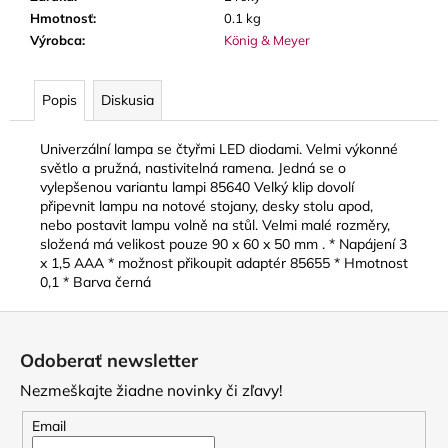
č
Hmotnosť
:
0.1 kg
a
Výrobca
:
König & Meyer
m
e
Popis
Diskusia
LUPIFARO
CLASSIC
Univerzální lampa se čtyřmi LED diodami. Velmi výkonné
PLÁTKY
světlo a pružná, nastivitelná ramena. Jedná se o
NA
vylepšenou variantu lampi 85640 Velký klip dovolí
ALT
připevnit lampu na notové stojany, desky stolu apod,
SAXOFÓN
nebo postavit lampu volně na stůl. Velmi malé rozměry,
3,90
složená má velikost pouze 90 x 60 x 50 mm . * Napájení 3
€
x 1,5 AAA * možnost přikoupit adaptér 85655 * Hmotnost
0,1 * Barva černá
Z
á
Odoberať newsletter
p
Nezmeškajte žiadne novinky či zľavy!
ä
t
Email