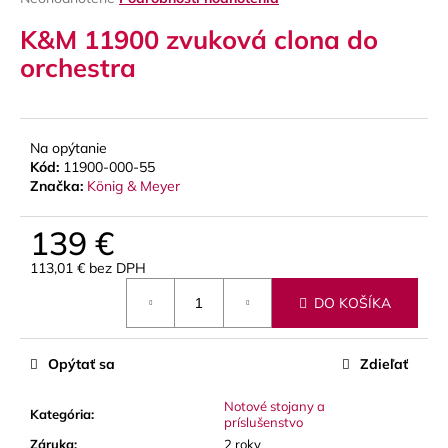
hodnotenie
á
K&M 11900 zvuková clona do
produktu
j
je
orchestra
s
0,0
z
ť
5
?
hviezdičiek.
Na opýtanie
Kód:
11900-000-55
Značka:
König & Meyer
HĽADAŤ
139 €
113,01 € bez DPH
Jednotková
DO KOŠÍKA
cena:
O
d
p
Opýtať sa
Zdieľať
o
r
Notové stojany a
Kategória
:
príslušenstvo
ú
Záruka
:
2 roky