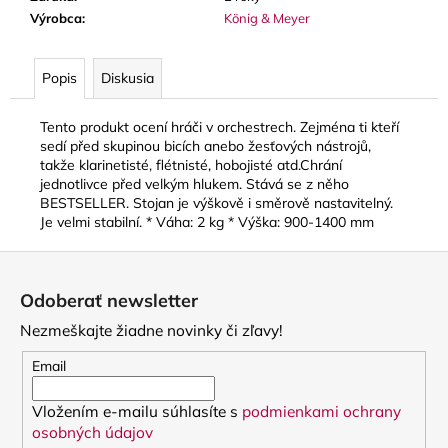
č
Výrobca
:
König & Meyer
a
m
e
Popis
Diskusia
Tento produkt ocení hráči v orchestrech. Zejména ti kteří
LUPIFARO
CLASSIC
sedí před skupinou bicích anebo žesťových nástrojů,
PLÁTKY
takže klarinetisté, flétnisté, hobojisté atd.Chrání
NA
jednotlivce před velkým hlukem. Stává se z něho
ALT
BESTSELLER. Stojan je výškově i směrově nastavitelný.
SAXOFÓN
Je velmi stabilní. * Váha: 2 kg * Výška: 900-1400 mm
3,90
€
Z
á
Odoberať newsletter
p
Nezmeškajte žiadne novinky či zľavy!
ä
t
Email
i
Vložením e-mailu súhlasíte s
podmienkami ochrany
e
osobných údajov