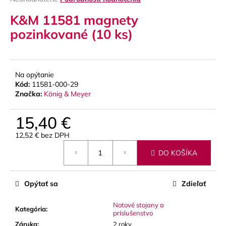
hodnotenie
á
K&M 11581 magnety
produktu
j
je
pozinkované (10 ks)
s
0,0
z
ť
5
?
hviezdičiek.
Na opýtanie
Kód:
11581-000-29
Značka:
König & Meyer
HĽADAŤ
15,40 €
12,52 € bez DPH
Jednotková
DO KOŠÍKA
cena:
O
d
p
Opýtať sa
Zdieľať
o
r
Notové stojany a
Kategória
:
príslušenstvo
ú
Záruka
:
2 roky