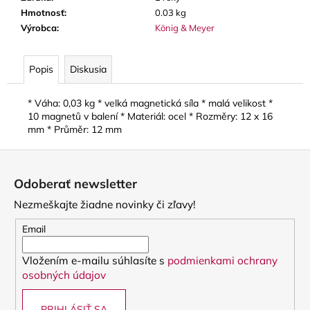
č
Hmotnosť
:
0.03 kg
a
Výrobca
:
König & Meyer
m
e
Popis
Diskusia
JM
VALVE
* Váha: 0,03 kg * velká magnetická síla * malá velikost *
OIL
10 magnetů v balení * Materiál: ocel * Rozměry: 12 x 16
2
mm * Průměr: 12 mm
-
SYNTETICKÝ
Z
OLEJ
NA
á
Odoberať newsletter
PIESTY
p
A
Nezmeškajte žiadne novinky či zľavy!
ROTORY,
ä
MEDIUM
t
Email
8,70
i
€
Vložením e-mailu súhlasíte s
podmienkami ochrany
e
osobných údajov
PRIHLÁSIŤ SA