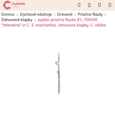
K
Prejsť
Hľadať
Náku
M
Prihláseni
na
o
obsah
Späť
Späť
košík
Domov
Dychové nástroje
Drevené
Priečne flauty
š
Zatvorené klapky
Jupiter priečna flauta JFL-700WE
í
"Waveline" in C, E-mechanika, zatvorené klapky, C-nôžka
Č
k
o
p
o
t
r
e
b
u
j
e
t
e
n