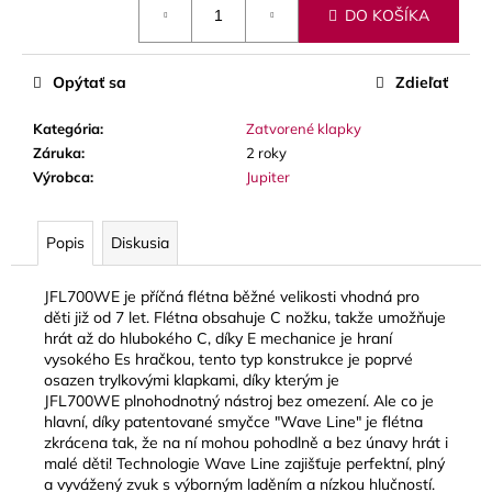
č
DO KOŠÍKA
cena:
a
m
e
Opýtať sa
Zdieľať
Kategória
:
Zatvorené klapky
JM
Záruka
:
2 roky
VALVE
OIL
Výrobca
:
Jupiter
2
-
SYNTETICKÝ
Popis
Diskusia
OLEJ
NA
PIESTY
JFL700WE je příčná flétna běžné velikosti vhodná pro
A
děti již od 7 let. Flétna obsahuje C nožku, takže umožňuje
ROTORY,
hrát až do hlubokého C, díky E mechanice je hraní
MEDIUM
vysokého Es hračkou, tento typ konstrukce je poprvé
8,70
osazen trylkovými klapkami, díky kterým je
€
JFL700WE plnohodnotný nástroj bez omezení. Ale co je
hlavní, díky patentované smyčce "Wave Line" je flétna
zkrácena tak, že na ní mohou pohodlně a bez únavy hrát i
malé děti! Technologie Wave Line zajišťuje perfektní, plný
a vyvážený zvuk s výborným laděním a nízkou hlučností.