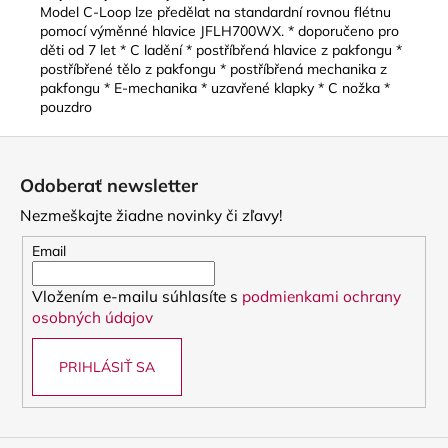
Model C-Loop lze předělat na standardní rovnou flétnu
pomocí výměnné hlavice JFLH700WX. * doporučeno pro
děti od 7 let * C ladění * postříbřená hlavice z pakfongu *
postříbřené tělo z pakfongu * postříbřená mechanika z
pakfongu * E-mechanika * uzavřené klapky * C nožka *
pouzdro
Z
á
Odoberať newsletter
p
Nezmeškajte žiadne novinky či zľavy!
ä
t
Email
i
Vložením e-mailu súhlasíte s
podmienkami ochrany
e
osobných údajov
PRIHLÁSIŤ SA