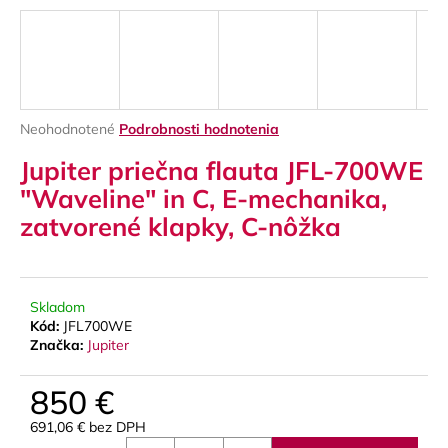
á
j
s
ť
?
Priemerné
Neohodnotené
Podrobnosti hodnotenia
hodnotenie
Jupiter priečna flauta JFL-700WE
produktu
je
"Waveline" in C, E-mechanika,
0,0
zatvorené klapky, C-nôžka
z
HĽADAŤ
5
hviezdičiek.
Skladom
O
Kód:
JFL700WE
d
Značka:
Jupiter
p
o
850 €
r
ú
691,06 € bez DPH
Jednotková