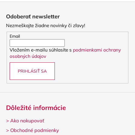
Z
á
Odoberať newsletter
p
Nezmeškajte žiadne novinky či zľavy!
ä
t
Email
i
Vložením e-mailu súhlasíte s
podmienkami ochrany
e
osobných údajov
PRIHLÁSIŤ SA
Dôležité informácie
>
Ako nakupovať
>
Obchodné podmienky