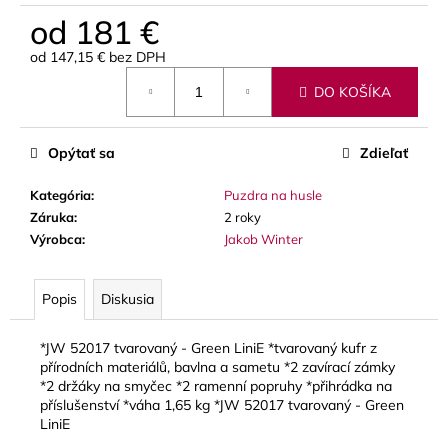
č
od
181 €
a
m
od
147,15 €
bez DPH
e
Jednotková
DO KOŠÍKA
cena:
LUPIFARO
CLASSIC
Opýtať sa
Zdieľať
PLÁTKY
NA
ALT
Kategória
:
Puzdra na husle
SAXOFÓN
Záruka
:
2 roky
3,90
Výrobca
:
Jakob Winter
€
Popis
Diskusia
*JW 52017 tvarovaný - Green LiniE *tvarovaný kufr z
přírodních materiálů, bavlna a sametu *2 zavírací zámky
*2 držáky na smyčec *2 ramenní popruhy *přihrádka na
příslušenství *váha 1,65 kg *JW 52017 tvarovaný - Green
LiniE