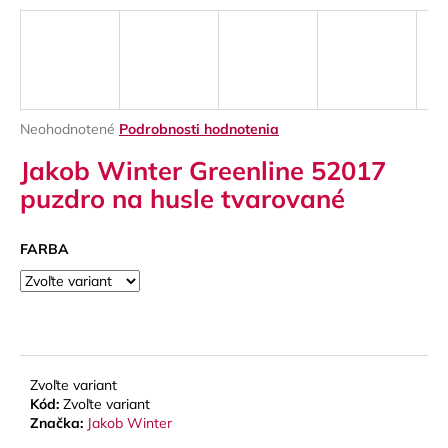
á
j
s
ť
?
Priemerné
Neohodnotené
Podrobnosti hodnotenia
hodnotenie
Jakob Winter Greenline 52017
produktu
je
puzdro na husle tvarované
0,0
z
HĽADAŤ
5
FARBA
hviezdičiek.
O
d
p
o
Zvoľte variant
Kód:
Zvoľte variant
r
Značka:
Jakob Winter
ú