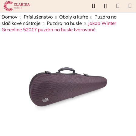
K
Prejsť
Hľadať
Náku
M
Prihláseni
na
o
obsah
Späť
Späť
košík
Domov
Príslušenstvo
Obaly a kufre
Puzdra na
š
sláčikové nástroje
Puzdra na husle
Jakob Winter
í
Greenline 52017 puzdro na husle tvarované
Č
k
o
p
o
t
r
e
b
u
j
e
t
e
n