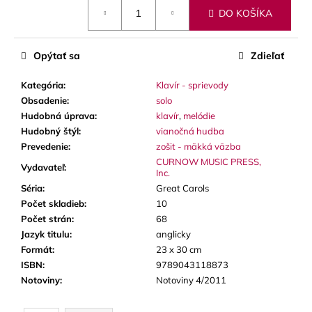
č
Jednotková
DO KOŠÍKA
cena:
a
m
e
Opýtať sa
Zdieľať
Kategória
:
Klavír - sprievody
JM
VALVE
Obsadenie
:
solo
OIL
Hudobná úprava
:
klavír
,
melódie
2
Hudobný štýl
:
vianočná hudba
-
Prevedenie
:
zošit - mäkká väzba
SYNTETICKÝ
OLEJ
CURNOW MUSIC PRESS,
Vydavateľ
:
NA
Inc.
PIESTY
Séria
:
Great Carols
A
Počet skladieb
:
10
ROTORY,
MEDIUM
Počet strán
:
68
Jazyk titulu
:
anglicky
8,70
€
Formát
:
23 x 30 cm
ISBN
:
9789043118873
Notoviny
:
Notoviny 4/2011