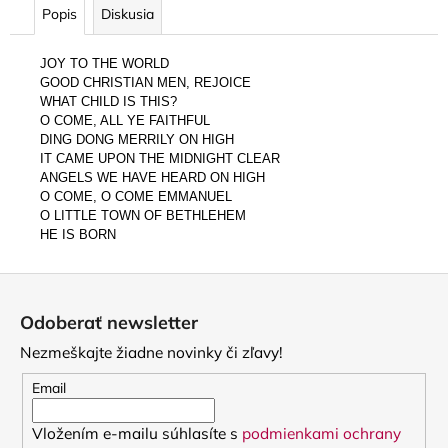
Popis
Diskusia
JOY TO THE WORLD
GOOD CHRISTIAN MEN, REJOICE
WHAT CHILD IS THIS?
O COME, ALL YE FAITHFUL
DING DONG MERRILY ON HIGH
IT CAME UPON THE MIDNIGHT CLEAR
ANGELS WE HAVE HEARD ON HIGH
O COME, O COME EMMANUEL
O LITTLE TOWN OF BETHLEHEM
HE IS BORN
Z
á
Odoberať newsletter
p
Nezmeškajte žiadne novinky či zľavy!
ä
t
Email
i
Vložením e-mailu súhlasíte s
podmienkami ochrany
e