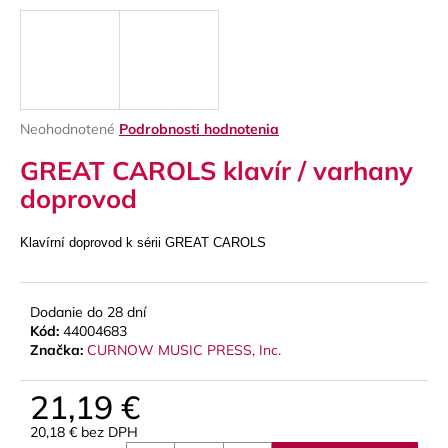
á
j
s
ť
?
Priemerné
Neohodnotené
Podrobnosti hodnotenia
hodnotenie
GREAT CAROLS klavír / varhany
produktu
je
doprovod
0,0
z
HĽADAŤ
5
Klavírní doprovod k sérii GREAT CAROLS
hviezdičiek.
Dodanie do 28 dní
O
Kód:
44004683
d
Značka:
CURNOW MUSIC PRESS, Inc.
p
o
21,19 €
r
ú
20,18 € bez DPH