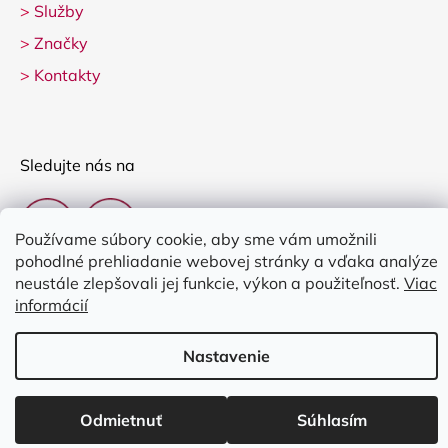
>
Služby
>
Značky
>
Kontakty
Sledujte nás na
Používame súbory cookie, aby sme vám umožnili
pohodlné prehliadanie webovej stránky a vďaka analýze
neustále zlepšovali jej funkcie, výkon a použiteľnosť.
Viac
informácií
Vytvoril Shoptet
Nastavenie
Copyright 2026
Clarina Music
. Všetky práva vyhradené.
Upraviť
nastavenie cookies
Odmietnuť
Súhlasím