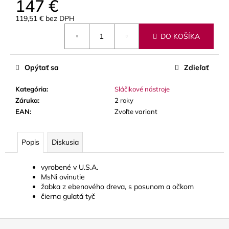
147 €
č
a
119,51 € bez DPH
m
Jednotková
e
DO KOŠÍKA
cena:
BLUE
Opýtať sa
Zdieľať
JUICE
VALVE
Kategória
:
Sláčikové nástroje
OIL
-
Záruka
:
2 roky
OLEJ
EAN
:
Zvoľte variant
NA
PIESTY
9,30
Popis
Diskusia
€
vyrobené v U.S.A.
MsNi ovinutie
žabka z ebenového dreva, s posunom a očkom
čierna guľatá tyč
Z