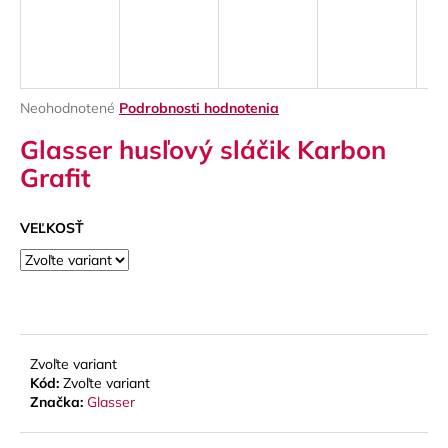
á
j
s
ť
Priemerné
Neohodnotené
Podrobnosti hodnotenia
?
hodnotenie
Glasser husľový sláčik Karbon
produktu
je
Grafit
0,0
z
5
VEĽKOSŤ
HĽADAŤ
hviezdičiek.
O
d
p
Zvoľte variant
o
Kód:
Zvoľte variant
Značka:
Glasser
r
ú