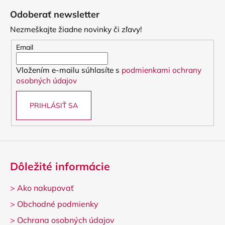
á
Odoberať newsletter
p
Nezmeškajte žiadne novinky či zľavy!
ä
t
Email
i
Vložením e-mailu súhlasíte s
podmienkami ochrany
e
osobných údajov
PRIHLÁSIŤ SA
Dôležité informácie
>
Ako nakupovať
>
Obchodné podmienky
>
Ochrana osobných údajov