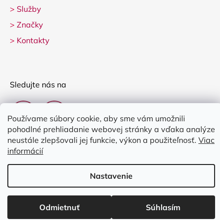
>
Služby
>
Značky
>
Kontakty
Sledujte nás na
Používame súbory cookie, aby sme vám umožnili
pohodlné prehliadanie webovej stránky a vďaka analýze
neustále zlepšovali jej funkcie, výkon a použiteľnosť.
Viac
informácií
Vytvoril Shoptet
Nastavenie
Copyright 2026
Clarina Music
. Všetky práva vyhradené.
Upraviť
nastavenie cookies
Odmietnuť
Súhlasím