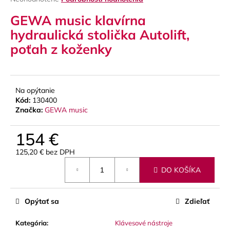
hodnotenie
á
GEWA music klavírna
produktu
j
je
hydraulická stolička Autolift,
s
0,0
poťah z koženky
z
ť
5
?
hviezdičiek.
Na opýtanie
Kód:
130400
Značka:
GEWA music
HĽADAŤ
154 €
125,20 € bez DPH
Jednotková
O
DO KOŠÍKA
cena:
d
p
o
Opýtať sa
Zdieľať
r
ú
Kategória
:
Klávesové nástroje