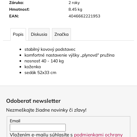
č
Záruka
:
2 roky
a
Hmotnosť
:
8.45 kg
m
EAN
:
4046662221953
e
Popis
Diskusia
Značka
STAGG
BATON
stabilný kovový podstavec
BOX
PUZDRO
komfortné nastavenie výšky
,,plynová" pružina
NA
nosnosť 40 - 140 kg
DIRIGENTSKÚ
koženka
TAKTOVKU
sedák 52x33 cm
16
€
Z
á
Odoberať newsletter
p
Nezmeškajte žiadne novinky či zľavy!
ä
t
Email
i
Vložením e-mailu súhlasíte s
podmienkami ochrany