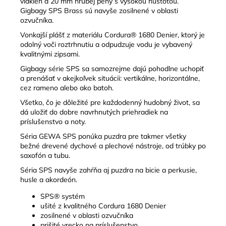
vlákien a 20 mm hrubej peny s vysokou hustotou.
Gigbagy SPS Brass sú navyše zosilnené v oblasti
ozvučníka.
Vonkajší plášť z materiálu Cordura® 1680 Denier, ktorý je
odolný voči roztrhnutiu a odpudzuje vodu je vybavený
kvalitnými zipsami.
Gigbagy série SPS sa samozrejme dajú pohodlne uchopiť
a prenášať v akejkoľvek situácii: vertikálne, horizontálne,
cez rameno alebo ako batoh.
Všetko, čo je dôležité pre každodenný hudobný život, sa
dá uložiť do dobre navrhnutých priehradiek na
príslušenstvo a noty.
Séria GEWA SPS ponúka puzdra pre takmer všetky
bežné drevené dychové a plechové nástroje, od trúbky po
saxofón a tubu.
Séria SPS navyše zahŕňa aj puzdra na bicie a perkusie,
husle a akordeón.
SPS® systém
ušité z kvalitného Cordura 1680 Denier
zosilnené v oblasti ozvučníka
prišité vrecko na príslušenstvo