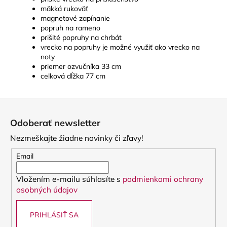
mäkká rukoväť
magnetové zapínanie
popruh na rameno
prišité popruhy na chrbát
vrecko na popruhy je možné využiť ako vrecko na
noty
priemer ozvučníka 33 cm
celková dĺžka 77 cm
Z
á
Odoberať newsletter
p
Nezmeškajte žiadne novinky či zľavy!
ä
t
Email
i
Vložením e-mailu súhlasíte s
podmienkami ochrany
e
osobných údajov
PRIHLÁSIŤ SA