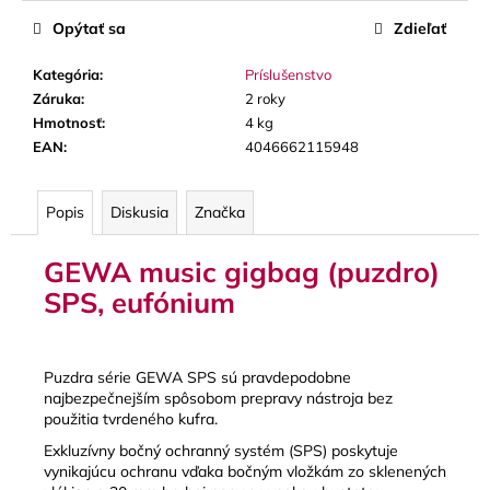
č
a
Opýtať sa
Zdieľať
m
e
Kategória
:
Príslušenstvo
Záruka
:
2 roky
Hmotnosť
:
4 kg
GEWA
EAN
:
4046662115948
MUSIC
GIGBAG
(PUZDRO)
Popis
Diskusia
Značka
PREMIUM,
3
TRÚBKY
GEWA music gigbag (puzdro)
128
SPS, eufónium
€
Puzdra série GEWA SPS sú pravdepodobne
najbezpečnejším spôsobom prepravy nástroja bez
použitia tvrdeného kufra.
Exkluzívny bočný ochranný systém (SPS) poskytuje
vynikajúcu ochranu vďaka bočným vložkám zo sklenených