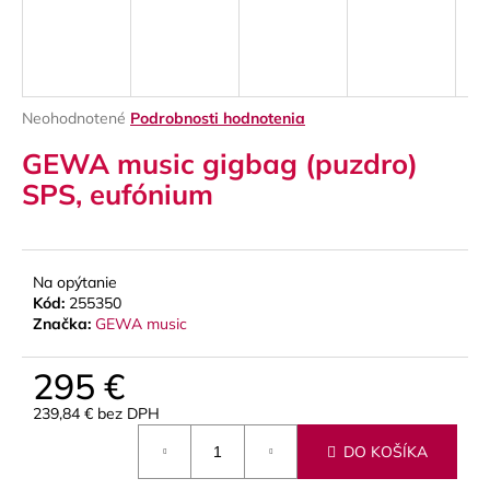
á
j
s
ť
Priemerné
Neohodnotené
Podrobnosti hodnotenia
?
hodnotenie
GEWA music gigbag (puzdro)
produktu
je
SPS, eufónium
0,0
z
5
HĽADAŤ
hviezdičiek.
Na opýtanie
Kód:
255350
Značka:
GEWA music
O
d
295 €
p
239,84 € bez DPH
o
Jednotková
r
DO KOŠÍKA
cena:
ú