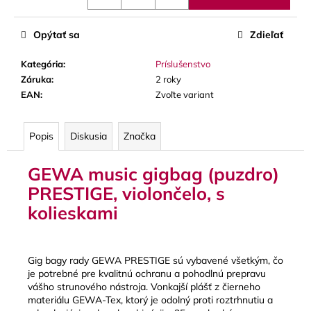
č
a
m
Opýtať sa
Zdieľať
e
Kategória
:
Príslušenstvo
Záruka
:
2 roky
JM
EAN
:
Zvoľte variant
VALVE
OIL
2
-
Popis
Diskusia
Značka
SYNTETICKÝ
OLEJ
GEWA music gigbag (puzdro)
NA
PIESTY
PRESTIGE, violončelo, s
A
ROTORY,
kolieskami
MEDIUM
8,70
€
Gig bagy rady GEWA PRESTIGE sú vybavené všetkým, čo
je potrebné pre kvalitnú ochranu a pohodlnú prepravu
vášho strunového nástroja. Vonkajší plášť z čierneho
materiálu GEWA-Tex, ktorý je odolný proti roztrhnutiu a