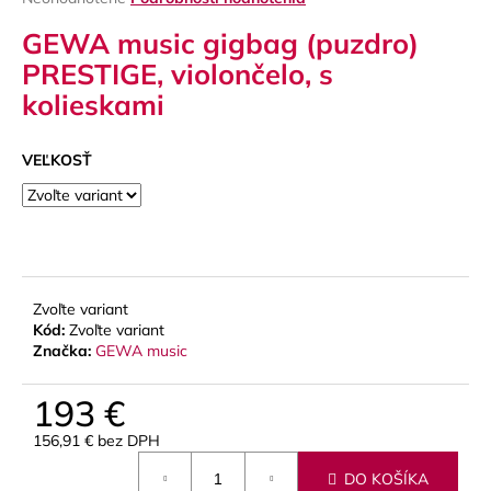
hodnotenie
á
GEWA music gigbag (puzdro)
produktu
j
je
PRESTIGE, violončelo, s
s
0,0
kolieskami
z
ť
5
?
hviezdičiek.
VEĽKOSŤ
HĽADAŤ
Zvoľte variant
Kód:
Zvoľte variant
O
Značka:
GEWA music
d
p
193 €
o
156,91 € bez DPH
r
Jednotková
ú
DO KOŠÍKA
cena: