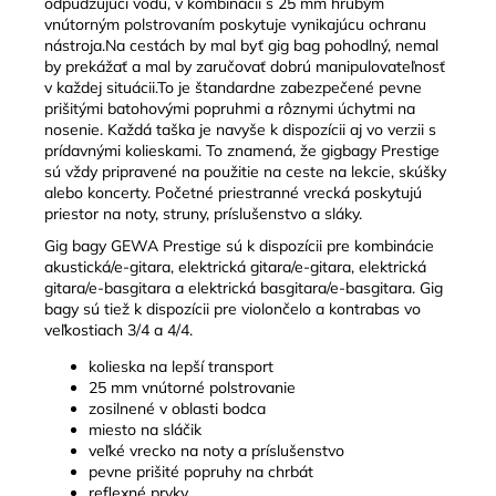
odpudzujúci vodu, v kombinácii s 25 mm hrubým
vnútorným polstrovaním poskytuje vynikajúcu ochranu
nástroja.Na cestách by mal byť gig bag pohodlný, nemal
by prekážať a mal by zaručovať dobrú manipulovateľnosť
v každej situácii.To je štandardne zabezpečené pevne
prišitými batohovými popruhmi a rôznymi úchytmi na
nosenie. Každá taška je navyše k dispozícii aj vo verzii s
prídavnými kolieskami. To znamená, že gigbagy Prestige
sú vždy pripravené na použitie na ceste na lekcie, skúšky
alebo koncerty. Početné priestranné vrecká poskytujú
priestor na noty, struny, príslušenstvo a sláky.
Gig bagy GEWA Prestige sú k dispozícii pre kombinácie
akustická/e-gitara, elektrická gitara/e-gitara, elektrická
gitara/e-basgitara a elektrická basgitara/e-basgitara. Gig
bagy sú tiež k dispozícii pre violončelo a kontrabas vo
veľkostiach 3/4 a 4/4.
kolieska na lepší transport
25 mm vnútorné polstrovanie
zosilnené v oblasti bodca
miesto na sláčik
veľké vrecko na noty a príslušenstvo
pevne prišité popruhy na chrbát
reflexné prvky