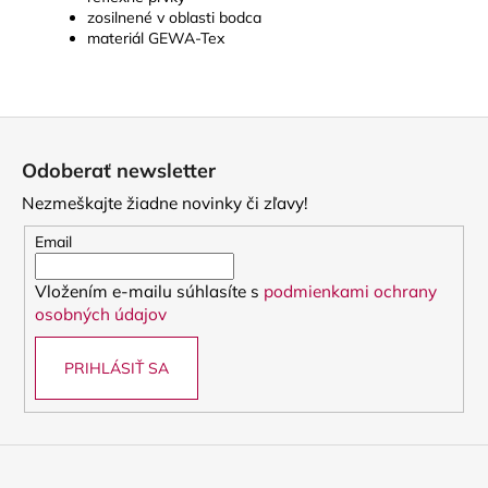
zosilnené v oblasti bodca
materiál GEWA-Tex
Z
á
Odoberať newsletter
p
Nezmeškajte žiadne novinky či zľavy!
ä
t
Email
i
Vložením e-mailu súhlasíte s
podmienkami ochrany
e
osobných údajov
PRIHLÁSIŤ SA