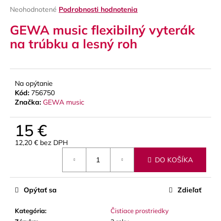
Priemerné
Neohodnotené
Podrobnosti hodnotenia
á
hodnotenie
j
GEWA music flexibilný vyterák
produktu
s
je
na trúbku a lesný roh
0,0
ť
z
?
5
hviezdičiek.
Na opýtanie
Kód:
756750
Značka:
GEWA music
HĽADAŤ
15 €
12,20 € bez DPH
Jednotková
O
DO KOŠÍKA
cena:
d
p
o
Opýtať sa
Zdieľať
r
ú
Kategória
:
Čistiace prostriedky