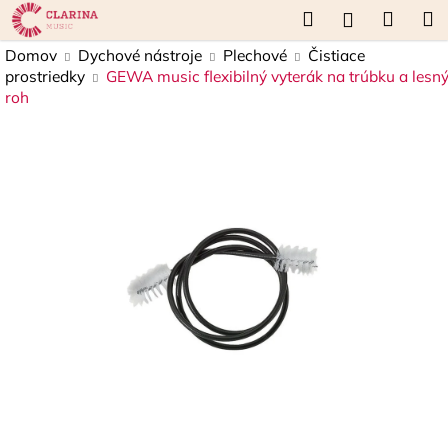
K
Prejsť
Hľadať
Náku
M
Prihláseni
na
o
obsah
Späť
Späť
košík
Domov
Dychové nástroje
Plechové
Čistiace
š
prostriedky
GEWA music flexibilný vyterák na trúbku a lesn
í
roh
Č
k
o
p
o
t
r
e
b
u
j
e
t
e
n