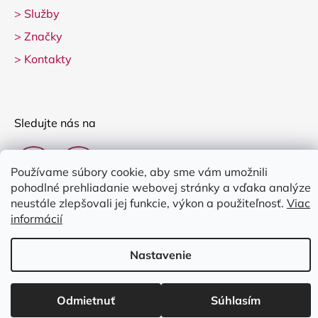
>
Služby
>
Značky
>
Kontakty
Sledujte nás na
Používame súbory cookie, aby sme vám umožnili
pohodlné prehliadanie webovej stránky a vďaka analýze
neustále zlepšovali jej funkcie, výkon a použiteľnosť.
Viac
informácií
Vytvoril Shoptet
Nastavenie
Copyright 2026
Clarina Music
. Všetky práva vyhradené.
Upraviť
nastavenie cookies
Odmietnuť
Súhlasím