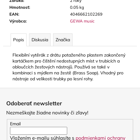
č
Záruka
:
2 roky
a
Hmotnosť
:
0.05 kg
m
EAN
:
4046662102269
e
Výrobca
:
GEWA music
Popis
Diskusia
Značka
VANDOREN
JAVA
RED
Flexibilní vytěrák z drátu potaženého plastem zakončený
CUT
kartáčkem pro čištění nedostupných míst v trubicích a
PLÁTKY
NA
obloučcích žesťových nástrojů. Používá se také v
ALT
kombinaci s mýdlem na žestě (Brass Soap). Vhodný pro
SAXOFÓN
nástroje od velikosti trubky po lesní rohy.
3,50
Z
€
á
Odoberať newsletter
p
Nezmeškajte žiadne novinky či zľavy!
ä
t
Email
i
Vložením e-mailu súhlasíte s
podmienkami ochrany