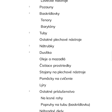
Lovecké nástroje
THOMANN FLOW-BALL
Pozauny
3 €
Baskrídlovky
Tenory
Barytóny
Tuby
Ostatné plechové nástroje
Nátrubky
Dusítka
Oleje a mazadlá
Čistiace prostriedky
Stojany na plechové nástroje
Pomôcky na cvičenie
Lýry
Ostatné príslušenstvo
Na lesné rohy
Popruhy na tubu (baskrídlovku)
Náhradné diely