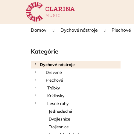
K
Prejsť
na
o
obsah
Späť
Späť
š
do
do
í
Domov
Dychové nástroje
Plechové
k
obchodu
obchodu
B
o
Kategórie
Preskočiť
č
kategórie
n
Dychové nástroje
ý
Drevené
p
Plechové
a
Trúbky
n
Krídlovky
e
Lesné rohy
l
Jednoduché
Dvojlesnice
Trojlesnice