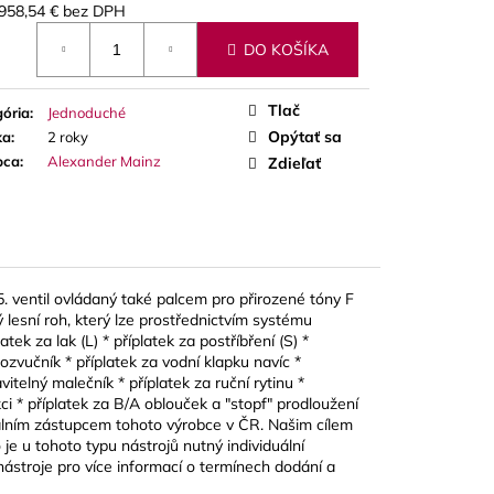
A RED CUT PLÁTKY
958,54 €
bez DPH
ÓN
otková
DO KOŠÍKA
Tlač
ória
:
Jednoduché
Opýtať sa
ka
:
2 roky
bca
:
Alexander Mainz
Zdieľať
5. ventil ovládaný také palcem pro přirozené tóny F
lesní roh, který lze prostřednictvím systému
atek za lak (L) * příplatek za postříbření (S) *
ozvučník * příplatek za vodní klapku navíc *
vitelný malečník * příplatek za ruční rytinu *
ci * příplatek za B/A oblouček a "stopf" prodloužení
iálním zástupcem tohoto výrobce v ČR. Našim cílem
je u tohoto typu nástrojů nutný individuální
nástroje pro více informací o termínech dodání a