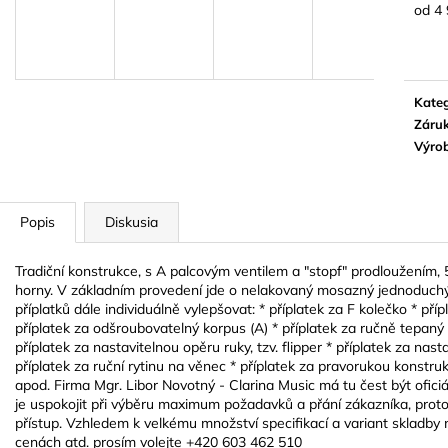
BLUE JUICE VALVE OIL - OLEJ NA
VANDOREN JAV
od
4 
PIESTY
NA ALT SAXOF
Jedn
cena:
9,30 €
3,50 €
Kateg
Záru
Výro
Popis
Diskusia
Tradiční konstrukce, s A palcovým ventilem a "stopf" prodloužením, 
horny. V základním provedení jde o nelakovaný mosazný jednoduchý 
příplatků dále individuálně vylepšovat: * příplatek za F kolečko * přípl
příplatek za odšroubovatelný korpus (A) * příplatek za ručně tepaný 
příplatek za nastavitelnou opěru ruky, tzv. flipper * příplatek za nasta
příplatek za ruční rytinu na věnec * příplatek za pravorukou konstruk
apod. Firma Mgr. Libor Novotný - Clarina Music má tu čest být ofic
je uspokojit při výběru maximum požadavků a přání zákazníka, proto 
přístup. Vzhledem k velkému množství specifikací a variant skladby 
cenách atd. prosím volejte +420 603 462 510