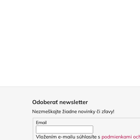
Z
á
Odoberať newsletter
p
Nezmeškajte žiadne novinky či zľavy!
ä
t
Email
i
Vložením e-mailu súhlasíte s
podmienkami och
e