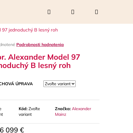
Hľadať
Prihlásenie
Nákupný
 97 jednoduchý B lesný roh
košík
rné
dnotené
Podrobnosti hodnotenia
enie
r. Alexander Model 97
tu
noduchý B lesný roh
čiek.
CHOVÁ ÚPRAVA
e
Kód:
Zvoľte
Značka:
Alexander
nt
variant
Mainz
Nasledujúce
6 099 €