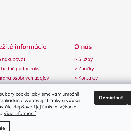
ežité informácie
O nás
 nakupovať
>
Služby
chodné podmienky
>
Značky
rana osobných údajov
>
Kontakty
lamačný formulár
súbory cookie, aby sme vám umožnili
Odmietnuť
rehliadanie webovej stránky a vďaka
stále zlepšovali jej funkcie, výkon a
ť.
Viac informácií
né.
Upraviť nastavenie cookies
ie