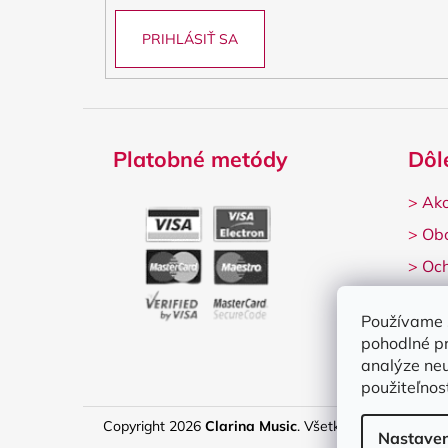
PRIHLÁSIŤ SA
Platobné metódy
Dôl
>
Ako
>
Ob
>
Och
>
Rek
Používame 
pohodlné p
analýze neu
použiteľnos
Copyright 2026
Clarina Music
. Všetky práva vyhrade
Nastaven