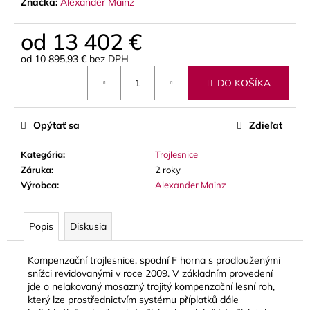
č
Značka:
Alexander Mainz
a
m
od
13 402 €
e
od
10 895,93 €
bez DPH
Jednotková
DO KOŠÍKA
cena:
STAGG
BATON
BOX
PUZDRO
Opýtať sa
Zdieľať
NA
DIRIGENTSKÚ
Kategória
:
Trojlesnice
TAKTOVKU
Záruka
:
2 roky
16
Výrobca
:
Alexander Mainz
€
Popis
Diskusia
Kompenzační trojlesnice, spodní F horna s prodlouženými
snížci revidovanými v roce 2009. V základním provedení
jde o nelakovaný mosazný trojitý kompenzační lesní roh,
který lze prostřednictvím systému příplatků dále