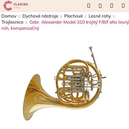
K
Prejsť
Hľadať
Náku
M
Prihláseni
na
o
obsah
Späť
Späť
košík
Domov
Dychové nástroje
Plechové
Lesné rohy
š
Trojlesnice
Gebr. Alexander Model 310 trojitý F/B/f alto lesný
í
roh, kompenzačný
Č
k
o
p
o
t
r
e
b
u
j
e
t
e
n