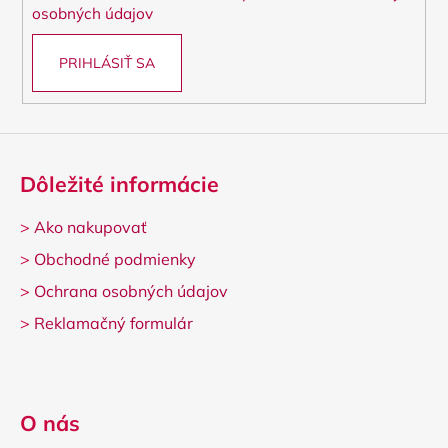
e
osobných údajov
PRIHLÁSIŤ SA
Dôležité informácie
>
Ako nakupovať
>
Obchodné podmienky
>
Ochrana osobných údajov
>
Reklamačný formulár
O nás