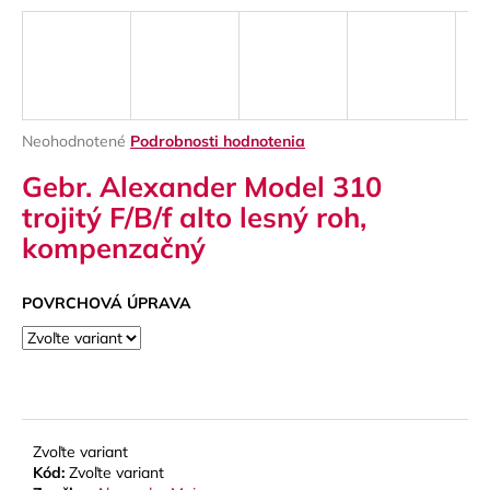
á
j
s
ť
?
Priemerné
Neohodnotené
Podrobnosti hodnotenia
hodnotenie
Gebr. Alexander Model 310
produktu
je
trojitý F/B/f alto lesný roh,
0,0
kompenzačný
z
HĽADAŤ
5
hviezdičiek.
POVRCHOVÁ ÚPRAVA
O
d
p
o
r
Zvoľte variant
ú
Kód:
Zvoľte variant