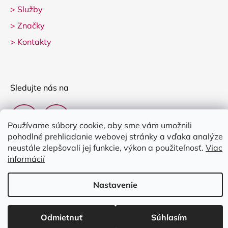
>
Služby
>
Značky
>
Kontakty
Sledujte nás na
Používame súbory cookie, aby sme vám umožnili
pohodlné prehliadanie webovej stránky a vďaka analýze
neustále zlepšovali jej funkcie, výkon a použiteľnosť.
Viac
informácií
Vytvoril Shoptet
Nastavenie
Copyright 2026
Clarina Music
. Všetky práva vyhradené.
Upraviť
nastavenie cookies
Odmietnuť
Súhlasím