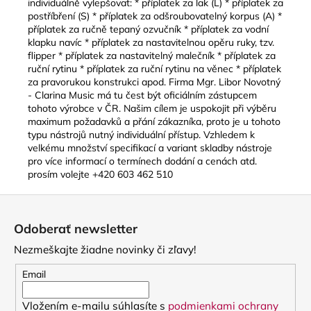
individuálně vylepšovat: * příplatek za lak (L) * příplatek za
postříbření (S) * příplatek za odšroubovatelný korpus (A) *
příplatek za ručně tepaný ozvučník * příplatek za vodní
klapku navíc * příplatek za nastavitelnou opěru ruky, tzv.
flipper * příplatek za nastavitelný malečník * příplatek za
ruční rytinu * příplatek za ruční rytinu na věnec * příplatek
za pravorukou konstrukci apod. Firma Mgr. Libor Novotný
- Clarina Music má tu čest být oficiálním zástupcem
tohoto výrobce v ČR. Našim cílem je uspokojit při výběru
maximum požadavků a přání zákazníka, proto je u tohoto
typu nástrojů nutný individuální přístup. Vzhledem k
velkému množství specifikací a variant skladby nástroje
pro více informací o termínech dodání a cenách atd.
prosím volejte +420 603 462 510
Z
á
Odoberať newsletter
p
Nezmeškajte žiadne novinky či zľavy!
ä
t
Email
i
Vložením e-mailu súhlasíte s
podmienkami ochrany