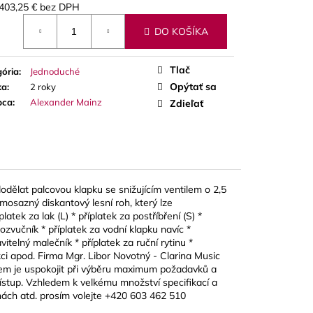
A RED CUT PLÁTKY
403,25 €
bez DPH
ÓN
otková
DO KOŠÍKA
Tlač
ória
:
Jednoduché
Opýtať sa
ka
:
2 roky
bca
:
Alexander Mainz
Zdieľať
dodělat palcovou klapku se snižujícím ventilem o 2,5
osazný diskantový lesní roh, který lze
atek za lak (L) * příplatek za postříbření (S) *
ozvučník * příplatek za vodní klapku navíc *
vitelný malečník * příplatek za ruční rytinu *
kci apod. Firma Mgr. Libor Novotný - Clarina Music
lem je uspokojit při výběru maximum požadavků a
přístup. Vzhledem k velkému množství specifikací a
enách atd. prosím volejte +420 603 462 510