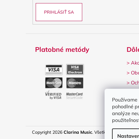
PRIHLÁSIŤ SA
Platobné metódy
Dôl
>
Ako
>
Ob
>
Och
>
Rek
Používame 
pohodlné p
analýze neu
použiteľnos
Copyright 2026
Clarina Music
. Všetky práva vyhrade
Nastaven