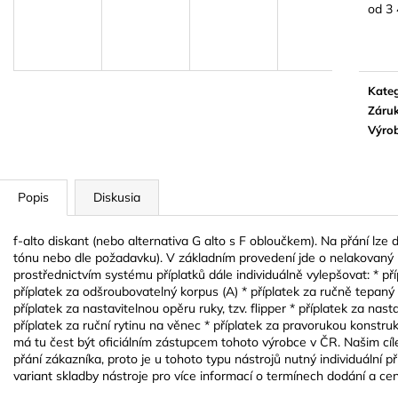
BLUE JUICE VALVE OIL - OLEJ NA
VANDOREN JAV
od
3 
PIESTY
NA ALT SAXOF
Jedn
cena:
9,30 €
3,50 €
Kateg
Záru
Výro
Popis
Diskusia
f-alto diskant (nebo alternativa G alto s F obloučkem). Na přání lze 
tónu nebo dle požadavku). V základním provedení jde o nelakovaný m
prostřednictvím systému příplatků dále individuálně vylepšovat: * přípl
příplatek za odšroubovatelný korpus (A) * příplatek za ručně tepaný 
příplatek za nastavitelnou opěru ruky, tzv. flipper * příplatek za nasta
příplatek za ruční rytinu na věnec * příplatek za pravorukou konstru
má tu čest být oficiálním zástupcem tohoto výrobce v ČR. Našim cí
přání zákazníka, proto je u tohoto typu nástrojů nutný individuální 
variant skladby nástroje pro více informací o termínech dodání a c