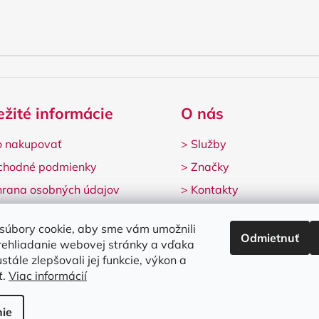
ežité informácie
O nás
 nakupovať
>
Služby
chodné podmienky
>
Značky
rana osobných údajov
>
Kontakty
lamačný formulár
súbory cookie, aby sme vám umožnili
Odmietnuť
rehliadanie webovej stránky a vďaka
stále zlepšovali jej funkcie, výkon a
ť.
Viac informácií
né.
Upraviť nastavenie cookies
ie