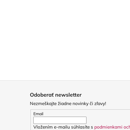
Z
á
Odoberať newsletter
p
Nezmeškajte žiadne novinky či zľavy!
ä
t
Email
i
Vložením e-mailu súhlasíte s
podmienkami och
e