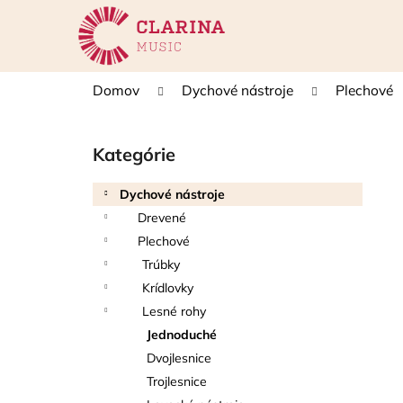
K
Prejsť
na
o
obsah
Späť
Späť
š
do
do
í
Domov
Dychové nástroje
Plechové
k
obchodu
obchodu
B
o
Kategórie
Preskočiť
č
kategórie
n
Dychové nástroje
ý
Drevené
p
Plechové
a
Trúbky
n
Krídlovky
e
Lesné rohy
l
Jednoduché
Dvojlesnice
Trojlesnice