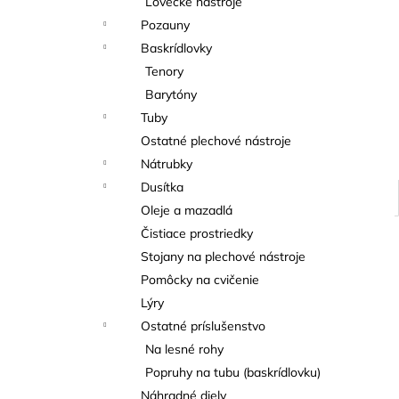
Lovecké nástroje
THOMANN FLOW-BALL
Pozauny
3 €
Baskrídlovky
Tenory
Barytóny
Tuby
Ostatné plechové nástroje
Nátrubky
Dusítka
Oleje a mazadlá
Čistiace prostriedky
Stojany na plechové nástroje
Pomôcky na cvičenie
Lýry
Ostatné príslušenstvo
Na lesné rohy
Popruhy na tubu (baskrídlovku)
Náhradné diely