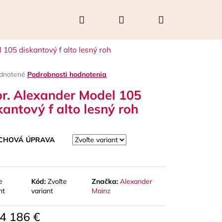
Hľadať
Prihlásenie
Nákupný
 105 diskantový f alto lesný roh
košík
rné
dnotené
Podrobnosti hodnotenia
enie
r. Alexander Model 105
tu
kantový f alto lesný roh
čiek.
CHOVÁ ÚPRAVA
e
Kód:
Zvoľte
Značka:
Alexander
nt
variant
Mainz
Nasledujúce
4 186 €