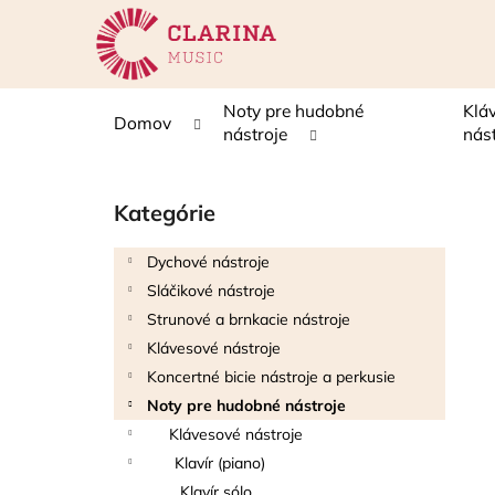
K
Prejsť
na
o
obsah
Späť
Späť
š
do
do
í
Noty pre hudobné
Klá
Domov
k
obchodu
obchodu
nástroje
nás
B
o
Kategórie
Preskočiť
č
kategórie
n
Dychové nástroje
ý
Sláčikové nástroje
p
Strunové a brnkacie nástroje
a
Klávesové nástroje
n
Koncertné bicie nástroje a perkusie
e
Noty pre hudobné nástroje
l
Klávesové nástroje
Klavír (piano)
Klavír sólo