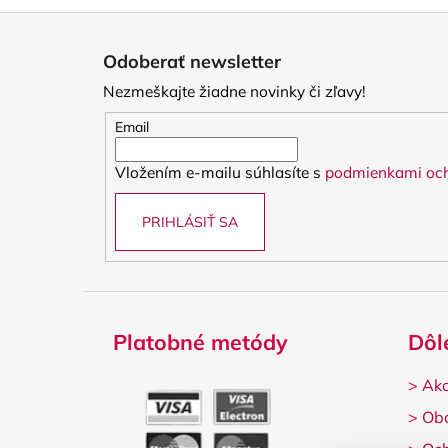
Z
á
Odoberať newsletter
p
Nezmeškajte žiadne novinky či zľavy!
ä
t
Email
i
Vložením e-mailu súhlasíte s
podmienkami och
e
PRIHLÁSIŤ SA
Platobné metódy
Dôl
>
Ako
>
Ob