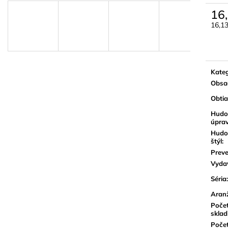
BLUE JUICE VALVE OIL - OLEJ NA
VANDOREN JAV
PIESTY
NA ALT SAXOF
16
9,30 €
3,50 €
16,1
Jedn
cena:
Kateg
Obsa
Obti
Hudo
úpra
Hudo
štýl
:
Preve
Vyda
Séria
:
Aran
Poče
sklad
Poče