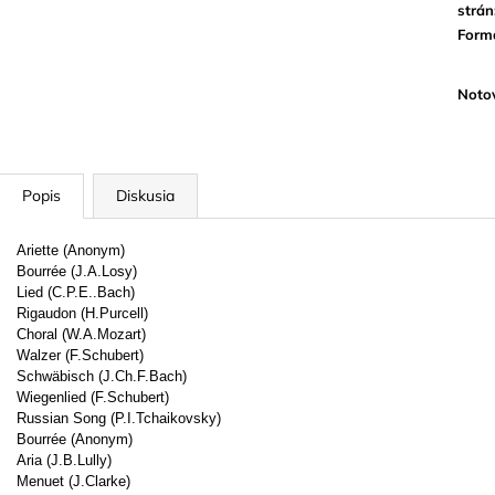
strán
Form
Noto
Popis
Diskusia
Ariette (Anonym)
Bourrée (J.A.Losy)
Lied (C.P.E..Bach)
Rigaudon (H.Purcell)
Choral (W.A.Mozart)
Walzer (F.Schubert)
Schwäbisch (J.Ch.F.Bach)
Wiegenlied (F.Schubert)
Russian Song (P.I.Tchaikovsky)
Bourrée (Anonym)
Aria (J.B.Lully)
Menuet (J.Clarke)