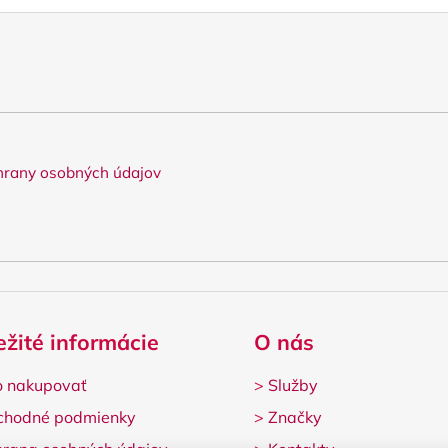
rany osobných údajov
ežité informácie
O nás
 nakupovať
>
Služby
chodné podmienky
>
Značky