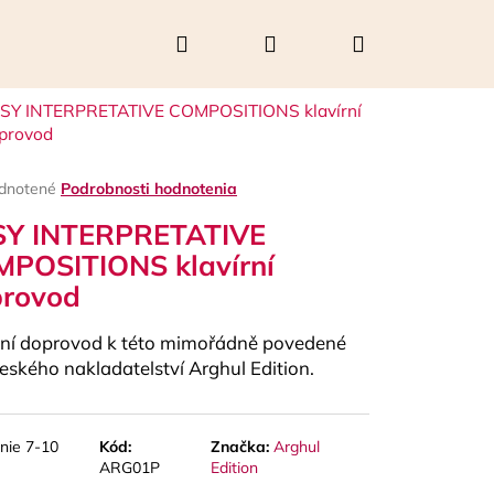
Hľadať
Prihlásenie
Nákupný
SY INTERPRETATIVE COMPOSITIONS klavírní
košík
provod
rné
dnotené
Podrobnosti hodnotenia
enie
SY INTERPRETATIVE
tu
POSITIONS klavírní
rovod
čiek.
rní doprovod k této mimořádně povedené
 českého nakladatelství Arghul Edition.
Nasledujúce
nie 7-10
Kód:
Značka:
Arghul
ARG01P
Edition