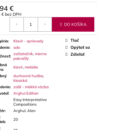
A RED CUT PLÁTKY
ÓN
,94 €
3 € bez DPH
otková
DO KOŠÍKA
Tlač
ória
:
Klavír - sprievody
Opýtať sa
denie
:
solo
začiatočník
,
mierne
Zdieľať
ažnosť
:
pokročilý
bná
klavír
,
melódie
va
:
bný
duchovná hudba
,
klasická
denie
:
zošit - mäkká väzba
vateľ
:
Arghul Edition
Easy Interpretative
Compositions
žér
:
Arghul, Alan
t
20
ieb
:
t