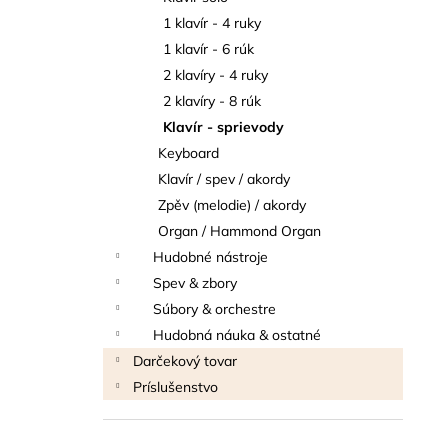
THOMANN FLOW-BALL
1 klavír - 4 ruky
3 €
1 klavír - 6 rúk
2 klavíry - 4 ruky
2 klavíry - 8 rúk
Klavír - sprievody
Keyboard
Klavír / spev / akordy
Zpěv (melodie) / akordy
Organ / Hammond Organ
Hudobné nástroje
Spev & zbory
Súbory & orchestre
Hudobná náuka & ostatné
Darčekový tovar
Príslušenstvo