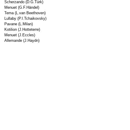
Scherzando (D.G.Türk)
Menuet (G.F.Händel)
Tema (L.van Beethoven)
Lullaby (P.I.Tchaikovsky)
Pavane (L.Milan)
Kotilion (J.Hotteterre)
Menuet (J.Eccles)
Allemande (J.Haydn)