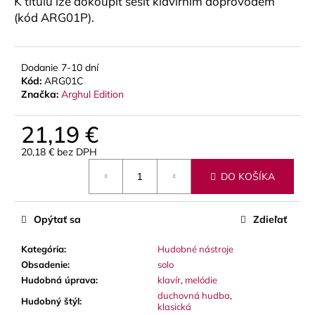
K titulu lze dokoupit sešit klavírním doprovodem
č
a
(kód ARG01P).
m
e
Dodanie 7-10 dní
Kód:
ARG01C
BLUE
Značka:
Arghul Edition
JUICE
VALVE
OIL
21,19 €
-
OLEJ
20,18 € bez DPH
NA
Jednotková
PIESTY
DO KOŠÍKA
cena:
9,30
€
Opýtať sa
Zdieľať
Kategória
:
Hudobné nástroje
Obsadenie
:
solo
Hudobná úprava
:
klavír
,
melódie
duchovná hudba
,
Hudobný štýl
:
klasická