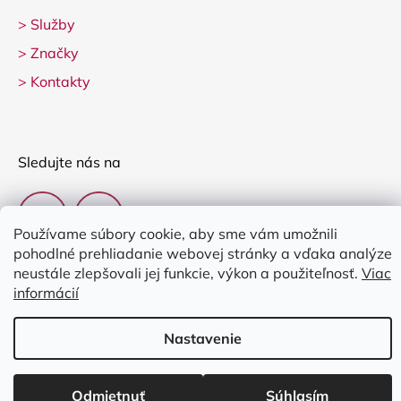
>
Služby
>
Značky
>
Kontakty
Sledujte nás na
Používame súbory cookie, aby sme vám umožnili
pohodlné prehliadanie webovej stránky a vďaka analýze
neustále zlepšovali jej funkcie, výkon a použiteľnosť.
Viac
informácií
Vytvoril Shoptet
Nastavenie
Copyright 2026
Clarina Music
. Všetky práva vyhradené.
Upraviť
nastavenie cookies
Odmietnuť
Súhlasím