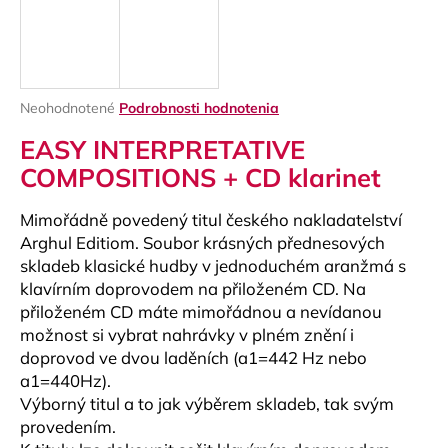
á
j
s
ť
Priemerné
Neohodnotené
Podrobnosti hodnotenia
?
hodnotenie
EASY INTERPRETATIVE
produktu
je
COMPOSITIONS + CD klarinet
0,0
z
Mimořádně povedený titul českého nakladatelství
5
HĽADAŤ
hviezdičiek.
Arghul Editiom. Soubor krásných přednesových
skladeb klasické hudby v jednoduchém aranžmá s
klavírním doprovodem na přiloženém CD. Na
přiloženém CD máte mimořádnou a nevídanou
O
možnost si vybrat nahrávky v plném znění i
d
doprovod ve dvou laděních (a1=442 Hz nebo
p
a1=440Hz).
o
Výborný titul a to jak výběrem skladeb, tak svým
r
provedením.
ú