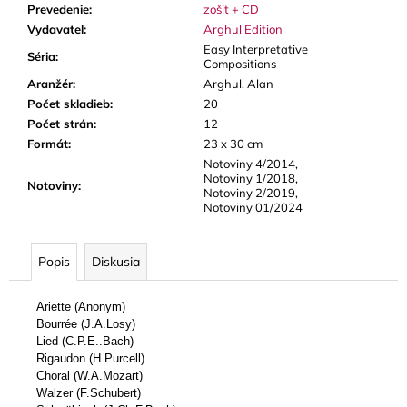
Prevedenie
:
zošit + CD
Vydavateľ
:
Arghul Edition
Easy Interpretative
Séria
:
Compositions
Aranžér
:
Arghul, Alan
Počet skladieb
:
20
Počet strán
:
12
Formát
:
23 x 30 cm
Notoviny 4/2014,
Notoviny 1/2018,
Notoviny
:
Notoviny 2/2019,
Notoviny 01/2024
Popis
Diskusia
Ariette (Anonym)
Bourrée (J.A.Losy)
Lied (C.P.E..Bach)
Rigaudon (H.Purcell)
Choral (W.A.Mozart)
Walzer (F.Schubert)