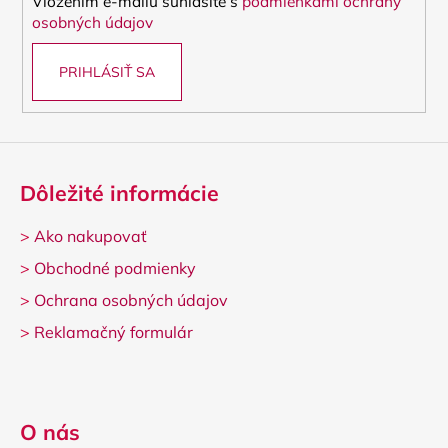
Vložením e-mailu súhlasíte s
podmienkami ochrany
e
osobných údajov
PRIHLÁSIŤ SA
Dôležité informácie
>
Ako nakupovať
>
Obchodné podmienky
>
Ochrana osobných údajov
>
Reklamačný formulár
O nás