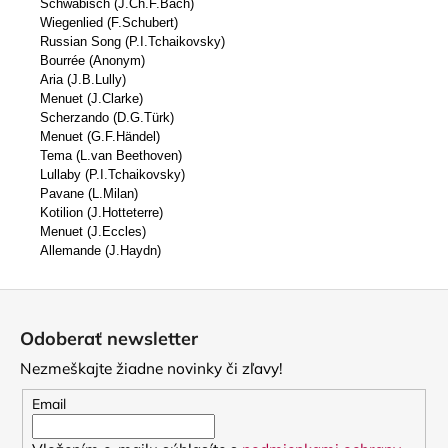
Schwäbisch (J.Ch.F.Bach)
Wiegenlied (F.Schubert)
Russian Song (P.I.Tchaikovsky)
Bourrée (Anonym)
Aria (J.B.Lully)
Menuet (J.Clarke)
Scherzando (D.G.Türk)
Menuet (G.F.Händel)
Tema (L.van Beethoven)
Lullaby (P.I.Tchaikovsky)
Pavane (L.Milan)
Kotilion (J.Hotteterre)
Menuet (J.Eccles)
Allemande (J.Haydn)
Z
á
Odoberať newsletter
p
Nezmeškajte žiadne novinky či zľavy!
ä
t
Email
i