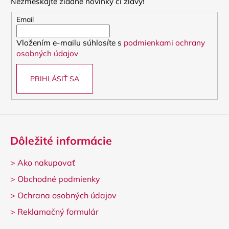
Nezmeškajte žiadne novinky či zľavy!
ä
t
Email
i
Vložením e-mailu súhlasíte s
podmienkami ochrany
e
osobných údajov
PRIHLÁSIŤ SA
Dôležité informácie
>
Ako nakupovať
>
Obchodné podmienky
>
Ochrana osobných údajov
>
Reklamačný formulár