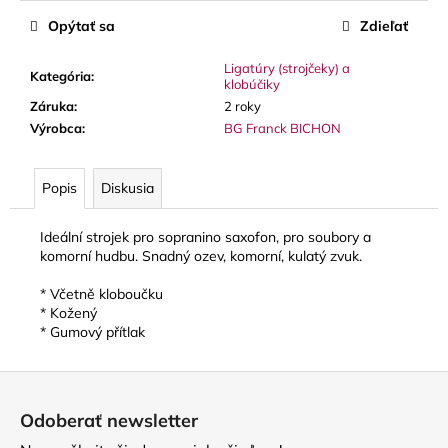
č
a
Opýtať sa
Zdieľať
m
e
Ligatúry (strojčeky) a
Kategória
:
klobúčiky
Záruka
:
2 roky
VANDOREN
Výrobca
:
BG Franck BICHON
JAVA
RED
CUT
Popis
Diskusia
PLÁTKY
NA
ALT
Ideální strojek pro sopranino saxofon, pro soubory a
SAXOFÓN
komorní hudbu. Snadný ozev, komorní, kulatý zvuk.
3,50
€
* Včetně kloboučku
* Kožený
* Gumový přítlak
Z
á
Odoberať newsletter
p