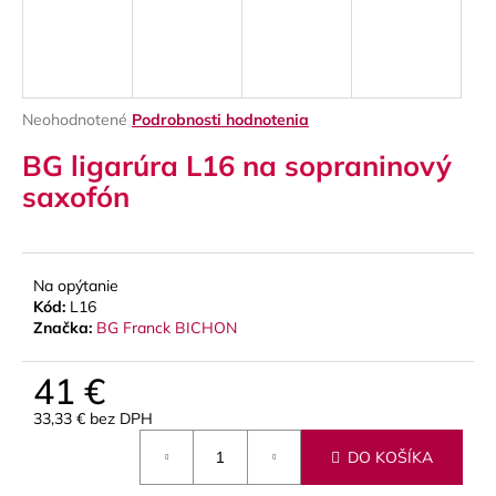
á
j
s
ť
Priemerné
Neohodnotené
Podrobnosti hodnotenia
?
hodnotenie
BG ligarúra L16 na sopraninový
produktu
je
saxofón
0,0
z
5
HĽADAŤ
hviezdičiek.
Na opýtanie
Kód:
L16
Značka:
BG Franck BICHON
O
d
41 €
p
33,33 € bez DPH
o
Jednotková
r
DO KOŠÍKA
cena:
ú