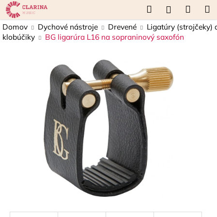
K
Prejsť
Hľadať
Náku
M
Prihláseni
na
o
obsah
Späť
Späť
košík
Domov
Dychové nástroje
Drevené
Ligatúry (strojčeky) 
š
klobúčiky
BG ligarúra L16 na sopraninový saxofón
í
Č
k
o
p
o
t
r
e
b
u
j
e
t
e
n