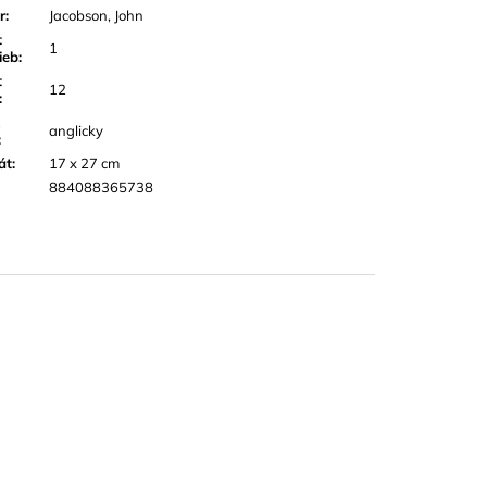
r
:
Jacobson, John
t
1
ieb
:
t
12
:
anglicky
:
át
:
17 x 27 cm
884088365738