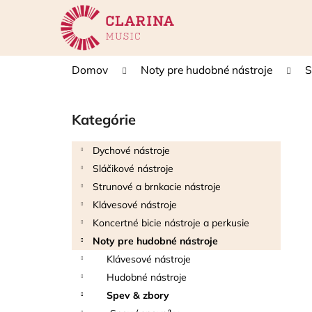
K
Prejsť
na
o
obsah
Späť
Späť
š
do
do
í
Domov
Noty pre hudobné nástroje
S
k
obchodu
obchodu
B
o
Kategórie
Preskočiť
č
kategórie
n
Dychové nástroje
ý
Sláčikové nástroje
p
Strunové a brnkacie nástroje
a
Klávesové nástroje
n
Koncertné bicie nástroje a perkusie
e
Noty pre hudobné nástroje
l
Klávesové nástroje
Hudobné nástroje
Spev & zbory