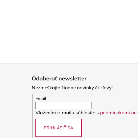
Z
á
Odoberať newsletter
p
Nezmeškajte žiadne novinky či zľavy!
ä
t
Email
i
Vložením e-mailu súhlasíte s
podmienkami och
e
PRIHLÁSIŤ SA