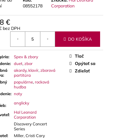
nie do
Kód:
Značka:
Hal Leonard
A RED CUT PLÁTKY
í
08552178
Corporation
ÓN
8 €
 € bez DPH
otková
DO KOŠÍKA
Tlač
ória
:
Spev & zbory
Opýtať sa
denie
:
duet
,
zbor
bná
akordy
,
klavír
,
zborová
Zdieľať
va
:
partitúra
bný
populárne
,
rocková
hudba
denie
:
noty
anglicky
ieb
:
Hal Leonard
vateľ
:
Corporation
Discovery Concert
Series
ateľ
:
Miller, Cristi Cary