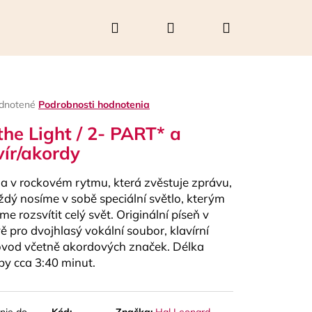
Hľadať
Prihlásenie
Nákupný
košík
rné
dnotené
Podrobnosti hodnotenia
enie
the Light / 2- PART* a
tu
vír/akordy
a v rockovém rytmu, která zvěstuje zprávu,
čiek.
ždý nosíme v sobě speciální světlo, kterým
e rozsvítit celý svět. Originální píseň v
ě pro dvojhlasý vokální soubor, klavírní
vod včetně akordových značek. Délka
by cca 3:40 minut.
Nasledujúce