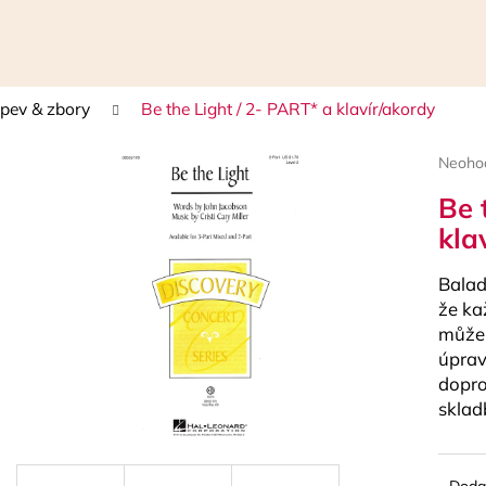
pev & zbory
Be the Light / 2- PART* a klavír/akordy
Čo potrebujete nájsť?
Prieme
Neoho
hodnot
Be 
HĽADAŤ
produk
je
kla
0,0
z
Balad
5
Odporúčame
hviezdi
že ka
můžem
úprav
dopro
sklad