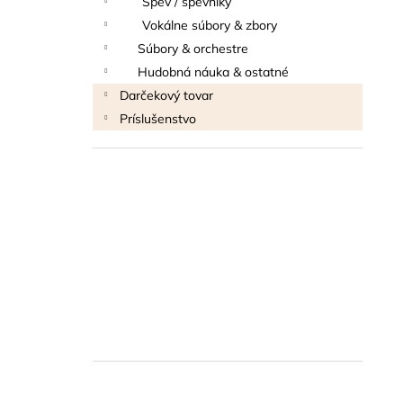
Spev / spevníky
THOMANN FLOW-BALL
Vokálne súbory & zbory
3 €
Súbory & orchestre
Hudobná náuka & ostatné
Darčekový tovar
Príslušenstvo