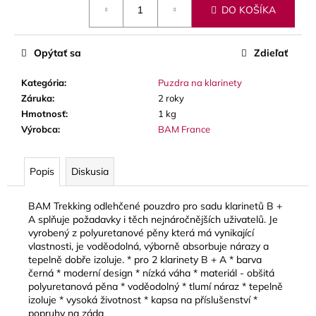
č
DO KOŠÍKA
cena:
a
m
e
Opýtať sa
Zdieľať
Kategória
:
Puzdra na klarinety
VANDOREN
Záruka
:
2 roky
JAVA
RED
Hmotnosť
:
1 kg
CUT
Výrobca
:
BAM France
PLÁTKY
NA
ALT
Popis
Diskusia
SAXOFÓN
3,50
€
BAM Trekking odlehčené pouzdro pro sadu klarinetů B +
A splňuje požadavky i těch nejnáročnějších uživatelů. Je
vyrobený z polyuretanové pěny která má vynikající
vlastnosti, je voděodolná, výborně absorbuje nárazy a
tepelně dobře izoluje. * pro 2 klarinety B + A * barva
černá * moderní design * nízká váha * materiál - obšitá
polyuretanová pěna * voděodolný * tlumí náraz * tepelně
izoluje * vysoká životnost * kapsa na příslušenství *
popruhy na záda