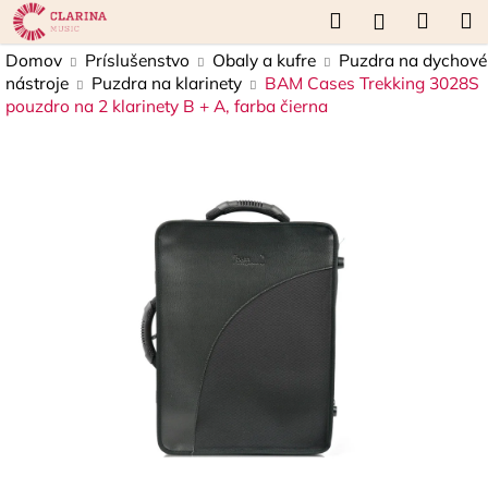
K
Prejsť
Hľadať
Náku
M
Prihláseni
na
o
obsah
Späť
Späť
košík
Domov
Príslušenstvo
Obaly a kufre
Puzdra na dychové
š
nástroje
Puzdra na klarinety
BAM Cases Trekking 3028S
í
pouzdro na 2 klarinety B + A, farba čierna
Č
k
o
p
o
t
r
e
b
u
j
e
t
e
n