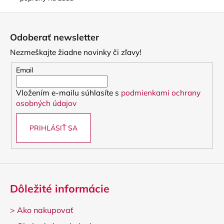
Z
á
Odoberať newsletter
p
Nezmeškajte žiadne novinky či zľavy!
ä
t
Email
i
Vložením e-mailu súhlasíte s
podmienkami ochrany
e
osobných údajov
PRIHLÁSIŤ SA
Dôležité informácie
>
Ako nakupovať