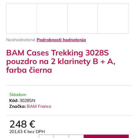
á
j
s
ť
?
Priemerné
Neohodnotené
Podrobnosti hodnotenia
hodnotenie
BAM Cases Trekking 3028S
produktu
je
pouzdro na 2 klarinety B + A,
0,0
farba čierna
z
HĽADAŤ
5
hviezdičiek.
Skladom
O
Kód:
3028SN
d
Značka:
BAM France
p
o
248 €
r
ú
201,63 € bez DPH
Jednotková