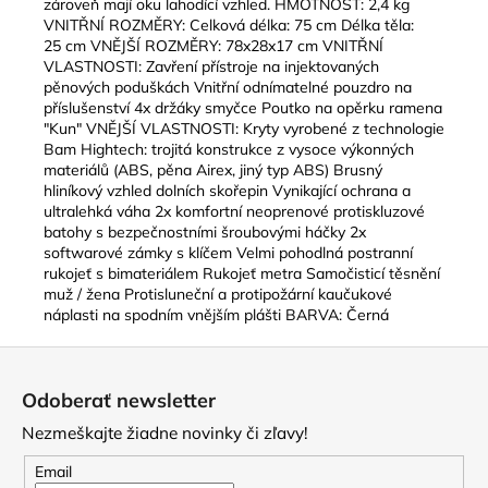
zároveň mají oku lahodící vzhled. HMOTNOST: 2,4 kg
VNITŘNÍ ROZMĚRY: Celková délka: 75 cm Délka těla:
25 cm VNĚJŠÍ ROZMĚRY: 78x28x17 cm VNITŘNÍ
VLASTNOSTI: Zavření přístroje na injektovaných
pěnových poduškách Vnitřní odnímatelné pouzdro na
příslušenství 4x držáky smyčce Poutko na opěrku ramena
"Kun" VNĚJŠÍ VLASTNOSTI: Kryty vyrobené z technologie
Bam Hightech: trojitá konstrukce z vysoce výkonných
materiálů (ABS, pěna Airex, jiný typ ABS) Brusný
hliníkový vzhled dolních skořepin Vynikající ochrana a
ultralehká váha 2x komfortní neoprenové protiskluzové
batohy s bezpečnostními šroubovými háčky 2x
softwarové zámky s klíčem Velmi pohodlná postranní
rukojeť s bimateriálem Rukojeť metra Samočisticí těsnění
muž / žena Protisluneční a protipožární kaučukové
náplasti na spodním vnějším plášti BARVA: Černá
Z
á
Odoberať newsletter
p
Nezmeškajte žiadne novinky či zľavy!
ä
t
Email