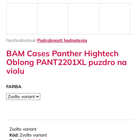
á
j
s
ť
?
Priemerné
Neohodnotené
Podrobnosti hodnotenia
hodnotenie
BAM Cases Panther Hightech
produktu
je
Oblong PANT2201XL puzdro na
0,0
violu
z
HĽADAŤ
5
hviezdičiek.
FARBA
O
d
p
o
r
Zvoľte variant
ú
Kód:
Zvoľte variant