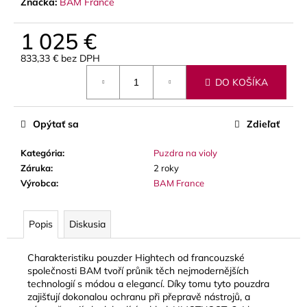
č
Značka:
BAM France
a
m
1 025 €
e
833,33 € bez DPH
Jednotková
DO KOŠÍKA
cena:
THOMANN
FLOW-
BALL
Opýtať sa
Zdieľať
3
€
Kategória
:
Puzdra na violy
Záruka
:
2 roky
Výrobca
:
BAM France
Popis
Diskusia
Charakteristiku pouzder Hightech od francouzské
společnosti BAM tvoří průnik těch nejmodernějších
technologií s módou a elegancí. Díky tomu tyto pouzdra
zajišťují dokonalou ochranu při přepravě nástrojů, a