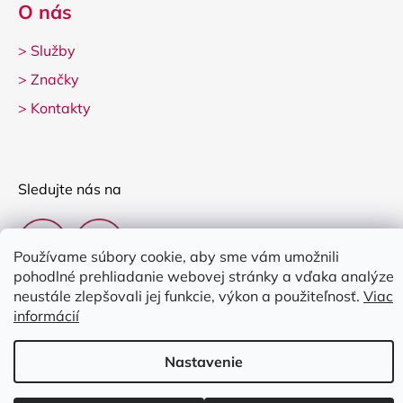
O nás
>
Služby
>
Značky
>
Kontakty
Sledujte nás na
Používame súbory cookie, aby sme vám umožnili
pohodlné prehliadanie webovej stránky a vďaka analýze
neustále zlepšovali jej funkcie, výkon a použiteľnosť.
Viac
informácií
Vytvoril Shoptet
Nastavenie
Copyright 2026
Clarina Music
. Všetky práva vyhradené.
Upraviť
nastavenie cookies