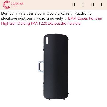
K
Prejsť
Hľadať
Náku
M
Prihláseni
na
o
obsah
Späť
Späť
košík
Domov
Príslušenstvo
Obaly a kufre
Puzdra na
š
sláčikové nástroje
Puzdra na violy
BAM Cases Panther
í
Hightech Oblong PANT2201XL puzdro na violu
Č
k
o
p
o
t
r
e
b
u
j
e
t
e
n