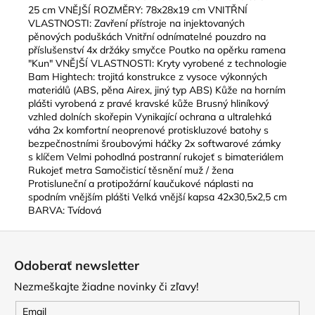
25 cm VNĚJŠÍ ROZMĚRY: 78x28x19 cm VNITŘNÍ
VLASTNOSTI: Zavření přístroje na injektovaných
pěnových poduškách Vnitřní odnímatelné pouzdro na
příslušenství 4x držáky smyčce Poutko na opěrku ramena
"Kun" VNĚJŠÍ VLASTNOSTI: Kryty vyrobené z technologie
Bam Hightech: trojitá konstrukce z vysoce výkonných
materiálů (ABS, pěna Airex, jiný typ ABS) Kůže na horním
plášti vyrobená z pravé kravské kůže Brusný hliníkový
vzhled dolních skořepin Vynikající ochrana a ultralehká
váha 2x komfortní neoprenové protiskluzové batohy s
bezpečnostními šroubovými háčky 2x softwarové zámky
s klíčem Velmi pohodlná postranní rukojeť s bimateriálem
Rukojeť metra Samočisticí těsnění muž / žena
Protisluneční a protipožární kaučukové náplasti na
spodním vnějším plášti Velká vnější kapsa 42x30,5x2,5 cm
BARVA: Tvídová
Z
á
Odoberať newsletter
p
Nezmeškajte žiadne novinky či zľavy!
ä
t
Email