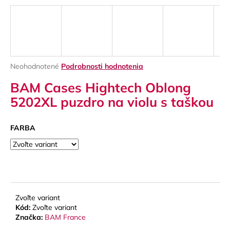
á
j
s
ť
?
Priemerné
Neohodnotené
Podrobnosti hodnotenia
hodnotenie
BAM Cases Hightech Oblong
produktu
je
5202XL puzdro na violu s taškou
0,0
z
HĽADAŤ
5
FARBA
hviezdičiek.
O
d
p
o
Zvoľte variant
Kód:
Zvoľte variant
r
Značka:
BAM France
ú