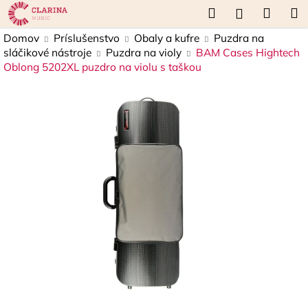
K
Prejsť
Hľadať
Náku
M
Prihláseni
na
o
obsah
Späť
Späť
košík
Domov
Príslušenstvo
Obaly a kufre
Puzdra na
š
sláčikové nástroje
Puzdra na violy
BAM Cases Hightech
í
Oblong 5202XL puzdro na violu s taškou
Č
k
o
p
o
t
r
e
b
u
j
e
t
e
n