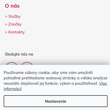
O nás
>
Služby
>
Značky
>
Kontakty
Sledujte nás na
Používame súbory cookie, aby sme vám umožnili
pohodlné prehliadanie webovej stránky a vďaka analýze
neustále zlepšovali jej funkcie, výkon a použiteľnosť.
Viac
informácií
Vytvoril Shoptet
Nastavenie
Copyright 2026
Clarina Music
. Všetky práva vyhradené.
Upraviť
nastavenie cookies