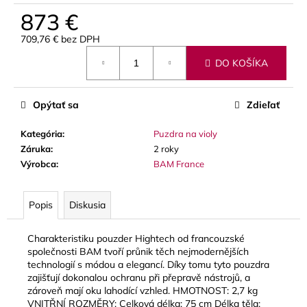
č
873 €
a
m
709,76 € bez DPH
e
Jednotková
DO KOŠÍKA
cena:
VANDOREN
V21
Opýtať sa
Zdieľať
PLÁTKY
NA
ALT
Kategória
:
Puzdra na violy
SAXOFÓN
Záruka
:
2 roky
3,80
Výrobca
:
BAM France
€
Popis
Diskusia
Charakteristiku pouzder Hightech od francouzské
společnosti BAM tvoří průnik těch nejmodernějších
technologií s módou a elegancí. Díky tomu tyto pouzdra
zajišťují dokonalou ochranu při přepravě nástrojů, a
zároveň mají oku lahodící vzhled. HMOTNOST: 2,7 kg
VNITŘNÍ ROZMĚRY: Celková délka: 75 cm Délka těla: