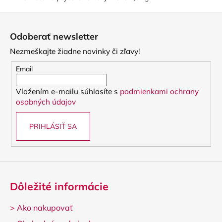
Z
á
Odoberať newsletter
p
Nezmeškajte žiadne novinky či zľavy!
ä
t
Email
i
Vložením e-mailu súhlasíte s
podmienkami ochrany
e
osobných údajov
PRIHLÁSIŤ SA
Dôležité informácie
>
Ako nakupovať