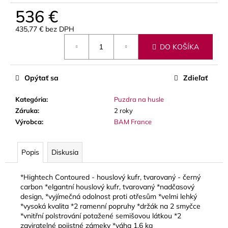
č
536 €
a
m
435,77 € bez DPH
e
Jednotková
DO KOŠÍKA
cena:
GEWA
MUSIC
Opýtať sa
Zdieľať
GIGBAG
(PUZDRO)
PREMIUM,
Kategória
:
Puzdra na husle
3
Záruka
:
2 roky
TRÚBKY
Výrobca
:
BAM France
128
€
Popis
Diskusia
*Hightech Contoured - houslový kufr, tvarovaný - černý
carbon *elgantní houslový kufr, tvarovaný *nadčasový
design, *vyjímečná odolnost proti otřesům *velmi lehký
*vysoká kvalita *2 ramenní popruhy *držák na 2 smyčce
*vnitřní polstrování potažené semišovou látkou *2
zaviratelné pojistné zámeky *váha 1,6 kg