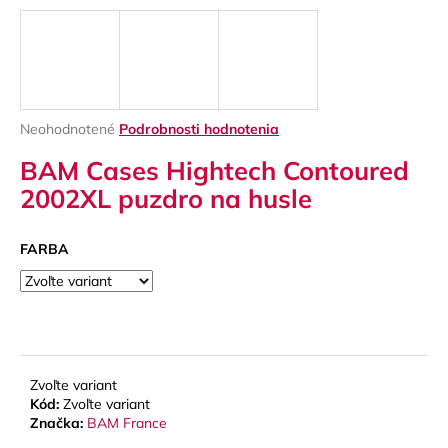
á
j
s
ť
?
Priemerné
Neohodnotené
Podrobnosti hodnotenia
hodnotenie
BAM Cases Hightech Contoured
produktu
je
2002XL puzdro na husle
0,0
z
HĽADAŤ
5
FARBA
hviezdičiek.
O
d
p
o
Zvoľte variant
Kód:
Zvoľte variant
r
Značka:
BAM France
ú