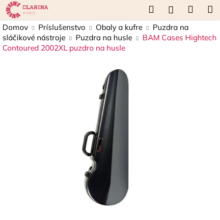
K
Prejsť
Hľadať
Náku
M
Prihláseni
na
o
obsah
Späť
Späť
košík
Domov
Príslušenstvo
Obaly a kufre
Puzdra na
š
sláčikové nástroje
Puzdra na husle
BAM Cases Hightech
í
Contoured 2002XL puzdro na husle
Č
k
o
p
o
t
r
e
b
u
j
e
t
e
n