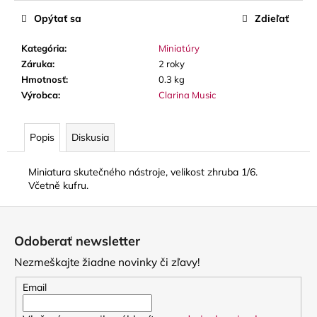
č
a
Opýtať sa
Zdieľať
m
e
Kategória
:
Miniatúry
Záruka
:
2 roky
Hmotnosť
:
0.3 kg
SOLEXA
Výrobca
:
Clarina Music
-
OPIERKA
NA
Popis
Diskusia
ĽAVÚ
RUKU
NA
Miniatura skutečného nástroje, velikost zhruba 1/6.
PRIEČNU
Včetně kufru.
FLAUTU
(FINGERPORT)
Z
22
á
€
Odoberať newsletter
p
Nezmeškajte žiadne novinky či zľavy!
ä
t
Email
i