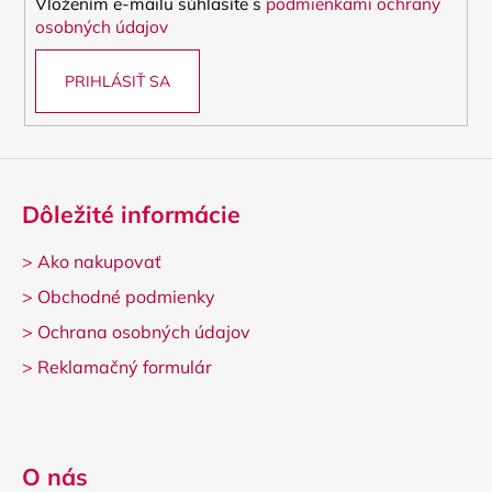
Vložením e-mailu súhlasíte s
podmienkami ochrany
e
osobných údajov
PRIHLÁSIŤ SA
Dôležité informácie
>
Ako nakupovať
>
Obchodné podmienky
>
Ochrana osobných údajov
>
Reklamačný formulár
O nás