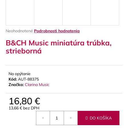
á
j
s
ť
Priemerné
Neohodnotené
Podrobnosti hodnotenia
?
hodnotenie
B&CH Music miniatúra trúbka,
produktu
je
strieborná
0,0
z
5
HĽADAŤ
hviezdičiek.
Na opýtanie
Kód:
AUT-88375
Značka:
Clarina Music
O
d
16,80 €
p
13,66 € bez DPH
o
Jednotková
r
DO KOŠÍKA
cena:
ú