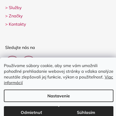
>
Služby
>
Značky
>
Kontakty
Sledujte nás na
Používame súbory cookie, aby sme vám umožnili
pohodlné prehliadanie webovej stránky a vďaka analýze
neustále zlepšovali jej funkcie, výkon a použiteľnosť.
Viac
informácií
Vytvoril Shoptet
Nastavenie
Copyright 2026
Clarina Music
. Všetky práva vyhradené.
Upraviť
nastavenie cookies
Odmietnuť
Súhlasím