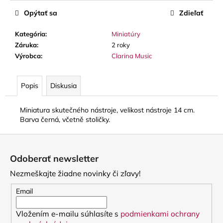
č
a
Opýtať sa
Zdieľať
m
e
Kategória
:
Miniatúry
Záruka
:
2 roky
Výrobca
:
Clarina Music
VANDOREN
V21
PLÁTKY
Popis
Diskusia
NA
ALT
SAXOFÓN
Miniatura skutečného nástroje, velikost nástroje 14 cm.
3,80
Barva černá, včetně stoličky.
€
Z
á
Odoberať newsletter
p
Nezmeškajte žiadne novinky či zľavy!
ä
t
Email
i
Vložením e-mailu súhlasíte s
podmienkami ochrany
e