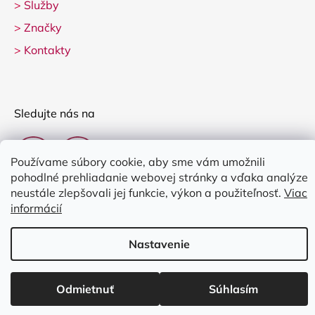
>
Služby
>
Značky
>
Kontakty
Sledujte nás na
Používame súbory cookie, aby sme vám umožnili
pohodlné prehliadanie webovej stránky a vďaka analýze
neustále zlepšovali jej funkcie, výkon a použiteľnosť.
Viac
informácií
Vytvoril Shoptet
Nastavenie
Copyright 2026
Clarina Music
. Všetky práva vyhradené.
Upraviť
nastavenie cookies
Odmietnuť
Súhlasím