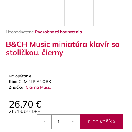
á
j
s
ť
Priemerné
Neohodnotené
Podrobnosti hodnotenia
?
hodnotenie
B&CH Music miniatúra klavír so
produktu
je
stoličkou, čierny
0,0
z
5
HĽADAŤ
hviezdičiek.
Na opýtanie
Kód:
CLMINIPIANOBK
Značka:
Clarina Music
O
d
26,70 €
p
21,71 € bez DPH
o
Jednotková
r
DO KOŠÍKA
cena:
ú