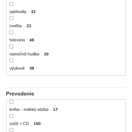
spirituály
32
svatby
22
televízia
46
vianočná hudba
20
výukové
38
Prevedenie
kniha - mäkká väzba
17
zošit + CD
150