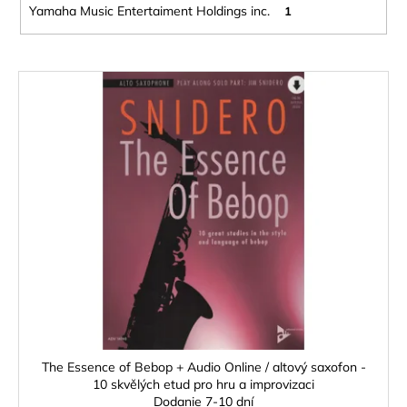
Yamaha Music Entertaiment Holdings inc.
1
V
ý
p
i
s
p
r
o
d
u
k
t
o
The Essence of Bebop + Audio Online / altový saxofon -
v
10 skvělých etud pro hru a improvizaci
Dodanie 7-10 dní