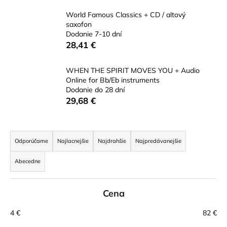
á
World Famous Classics + CD / altový
j
saxofon
Dodanie 7-10 dní
s
28,41 €
ť
?
WHEN THE SPIRIT MOVES YOU + Audio
Online for Bb/Eb instruments
Dodanie do 28 dní
29,68 €
HĽADAŤ
R
a
Odporúčame
Najlacnejšie
Najdrahšie
Najpredávanejšie
d
O
Abecedne
e
d
n
p
Cena
i
o
r
e
4
€
82
€
ú
p