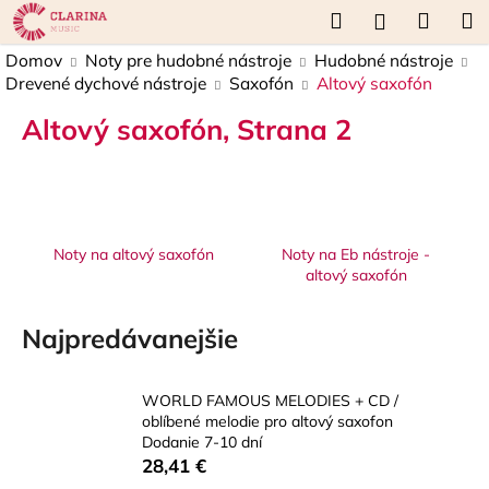
K
Prejsť
Hľadať
Náku
M
Prihláseni
na
o
obsah
Späť
Späť
košík
Domov
Noty pre hudobné nástroje
Hudobné nástroje
š
Drevené dychové nástroje
Saxofón
Altový saxofón
í
Č
k
Altový saxofón
, Strana 2
o
p
o
t
Noty na altový saxofón
Noty na Eb nástroje -
r
altový saxofón
e
b
Najpredávanejšie
u
j
e
WORLD FAMOUS MELODIES + CD /
oblíbené melodie pro altový saxofon
t
Dodanie 7-10 dní
e
28,41 €
n