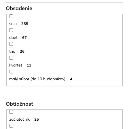
Obsadenie
solo
355
duet
67
trio
26
kvartet
13
malý súbor (do 10 hudobníkov)
4
Obtiažnosť
začiatočník
25