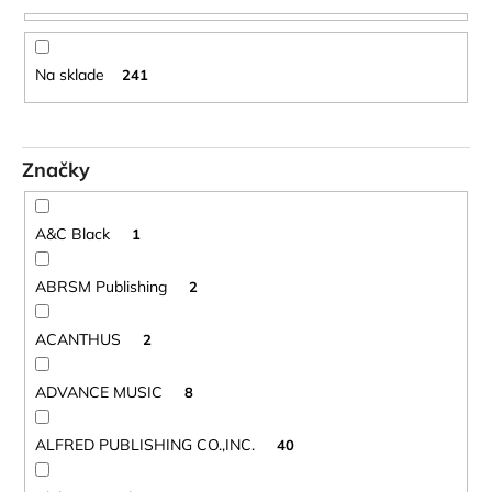
č
r
a
o
m
d
e
Na sklade
241
u
k
BLUE
t
JUICE
Značky
VALVE
o
OIL
v
-
OLEJ
A&C Black
1
NA
PIESTY
ABRSM Publishing
2
9,30
€
ACANTHUS
2
ADVANCE MUSIC
8
ALFRED PUBLISHING CO.,INC.
40