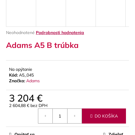
á
j
s
ť
Priemerné
Neohodnotené
Podrobnosti hodnotenia
?
hodnotenie
Adams A5 B trúbka
produktu
je
0,0
z
5
Na opýtanie
HĽADAŤ
hviezdičiek.
Kód:
A5_045
Značka:
Adams
3 204 €
O
d
2 604,88 € bez DPH
p
Jednotková
o
DO KOŠÍKA
cena:
r
ú
Opýtať sa
Zdieľať