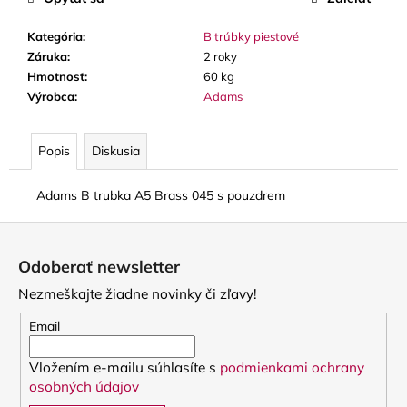
č
a
Kategória
:
B trúbky piestové
m
Záruka
:
2 roky
e
Hmotnosť
:
60 kg
Výrobca
:
Adams
BLUE
JUICE
VALVE
Popis
Diskusia
OIL
-
OLEJ
Adams B trubka A5 Brass 045 s pouzdrem
NA
PIESTY
Z
9,30
á
€
Odoberať newsletter
p
Nezmeškajte žiadne novinky či zľavy!
ä
t
Email
i
Vložením e-mailu súhlasíte s
podmienkami ochrany
e
osobných údajov