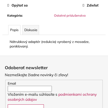
č
Opýtať sa
Zdieľať
a
m
Kategória
:
Ostatné príslušenstvo
e
Popis
Diskusia
LUPIFARO
CLASSIC
PLÁTKY
Nátrubkový adaptér (redukcia) vyrobený z mosadze,
NA
poniklovaný.
ALT
SAXOFÓN
Z
3,90
€
á
Odoberať newsletter
p
Nezmeškajte žiadne novinky či zľavy!
ä
t
Email
i
Vložením e-mailu súhlasíte s
podmienkami ochrany
e
osobných údajov