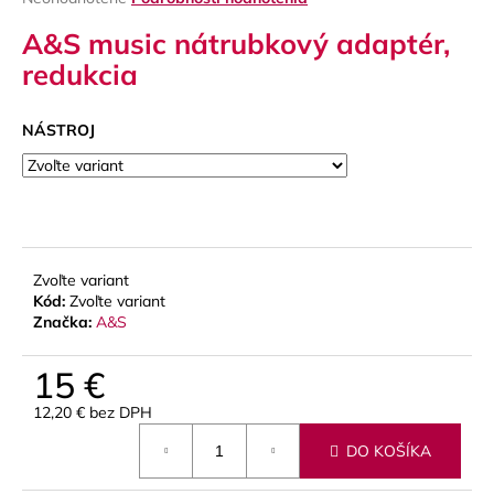
hodnotenie
á
A&S music nátrubkový adaptér,
produktu
j
je
redukcia
s
0,0
z
ť
5
NÁSTROJ
?
hviezdičiek.
HĽADAŤ
Zvoľte variant
Kód:
Zvoľte variant
Značka:
A&S
O
15 €
d
p
12,20 € bez DPH
o
Jednotková
r
DO KOŠÍKA
cena:
ú